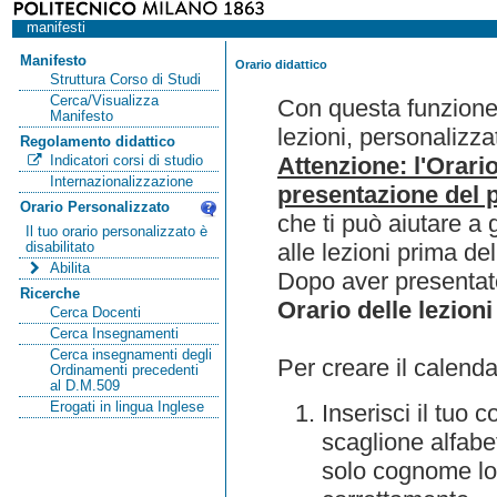
manifesti
Manifesto
Orario didattico
Struttura Corso di Studi
Cerca/Visualizza
Con questa funzione 
Manifesto
lezioni, personalizza
Regolamento didattico
Attenzione: l'Orari
Indicatori corsi di studio
Internazionalizzazione
presentazione del p
Orario Personalizzato
che ti può aiutare a 
Il tuo orario personalizzato è
alle lezioni prima de
disabilitato
Abilita
Dopo aver presentato
Ricerche
Orario delle lezioni
Cerca Docenti
Cerca Insegnamenti
Cerca insegnamenti degli
Per creare il calenda
Ordinamenti precedenti
al D.M.509
Erogati in lingua Inglese
Inserisci il tuo
scaglione alfabet
solo cognome lo