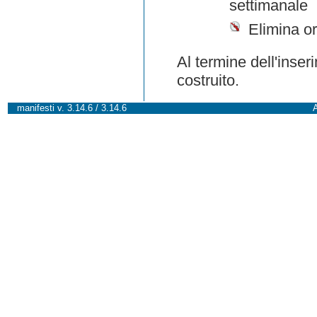
settimanale
Elimina or
Al termine dell'inser
costruito.
manifesti v. 3.14.6 / 3.14.6
A