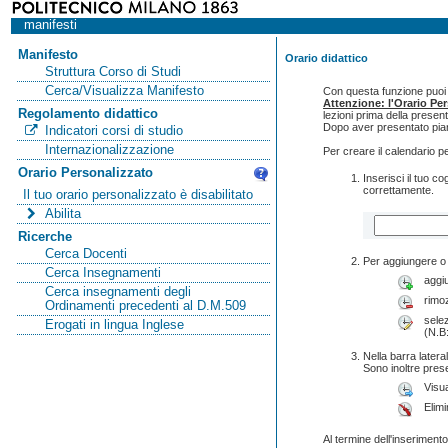
manifesti
Manifesto
Orario didattico
Struttura Corso di Studi
Cerca/Visualizza Manifesto
Con questa funzione puoi c
Attenzione: l'Orario Pe
Regolamento didattico
lezioni prima della presen
Dopo aver presentato pian
Indicatori corsi di studio
Internazionalizzazione
Per creare il calendario p
Orario Personalizzato
Inserisci il tuo 
correttamente.
Il tuo orario personalizzato è disabilitato
Abilita
Ricerche
Cerca Docenti
Per aggiungere o 
Cerca Insegnamenti
aggi
Cerca insegnamenti degli
rimo
Ordinamenti precedenti al D.M.509
selez
Erogati in lingua Inglese
(N.B:
Nella barra lateral
Sono inoltre pres
Visua
Elimi
Al termine dell'inserimento