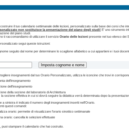
ostruire il tuo calendario settimanale delle lezioni, personalizzato sulla base dei corsi che int
rsonalizzato non sostituisce la presentazione del piano degli studi!
E' uno strumento inf
tazione del piano studi.
o ti raccomandiamo di utilizzare il servizio
Orario delle lezioni
presente nel tuo elenco dei S
ersonalizzato segui queste istruzioni:
cognome seguito dal nome per determinare lo scaglione alfabetico a cui appartieni e i tuoi doce
togliere insegnamenti dal tuo Orario Personalizzato, utilizza le iconcine che trovi in corrispo
unta dell'insegnamento
zione dell'insegnamento
ione della sezione del laboratorio di Architettura
 la sezione effettiva in cui si dovrà seguire la didattica verrà determinata dopo la presentazion
e a sinistra è indicato il numero degli insegnamenti inseriti nell'Orario.
enti questi comandi:
lizza orario: permette di visualizzare l'orario sinottico settimanale
na orario: cancella le selezioni effettuate
, puoi stampare il calendario che hai costruito.