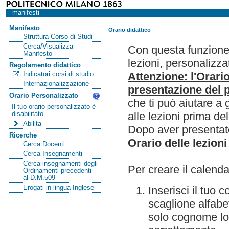
manifesti
Manifesto
Orario didattico
Struttura Corso di Studi
Cerca/Visualizza
Con questa funzione 
Manifesto
lezioni, personalizza
Regolamento didattico
Attenzione: l'Orari
Indicatori corsi di studio
Internazionalizzazione
presentazione del p
Orario Personalizzato
che ti può aiutare a 
Il tuo orario personalizzato è
alle lezioni prima de
disabilitato
Abilita
Dopo aver presentato
Ricerche
Orario delle lezioni
Cerca Docenti
Cerca Insegnamenti
Cerca insegnamenti degli
Per creare il calenda
Ordinamenti precedenti
al D.M.509
Erogati in lingua Inglese
Inserisci il tuo
scaglione alfabet
solo cognome lo