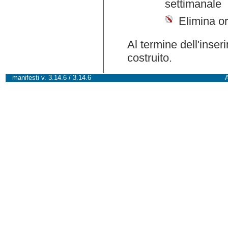
settimanale
Elimina or
Al termine dell'inser
costruito.
manifesti v. 3.14.6 / 3.14.6
A