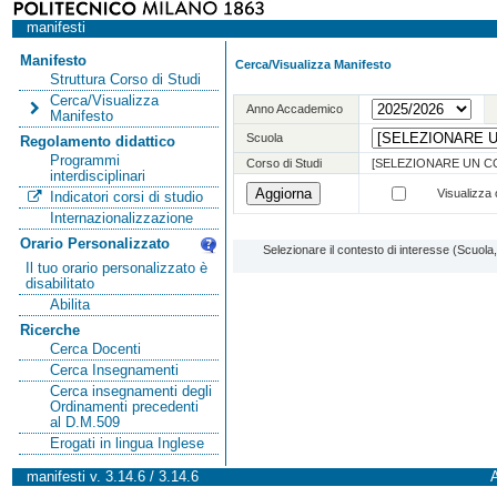
manifesti
Manifesto
Cerca/Visualizza Manifesto
Struttura Corso di Studi
Cerca/Visualizza
Anno Accademico
Manifesto
Scuola
Regolamento didattico
Programmi
Corso di Studi
[SELEZIONARE UN C
interdisciplinari
Visualizza o
Indicatori corsi di studio
Internazionalizzazione
Orario Personalizzato
Selezionare il contesto di interesse (Scuol
Il tuo orario personalizzato è
disabilitato
Abilita
Ricerche
Cerca Docenti
Cerca Insegnamenti
Cerca insegnamenti degli
Ordinamenti precedenti
al D.M.509
Erogati in lingua Inglese
manifesti v. 3.14.6 / 3.14.6
A