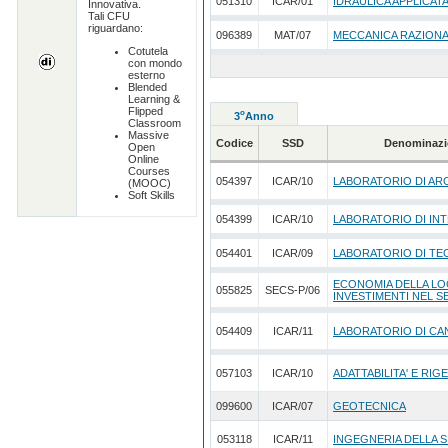
051310
ICAR/01
IDRAULICA APPLICAT
Innovativa.
Tali CFU
riguardano:
096389
MAT/07
MECCANICA RAZION
Cotutela
con mondo
esterno
Blended
Learning &
Flipped
o
3
Anno
Classroom
Massive
Codice
SSD
Denominazi
Open
Online
Courses
054397
ICAR/10
LABORATORIO DI AR
(MOOC)
Soft Skills
054399
ICAR/10
LABORATORIO DI INT
054401
ICAR/09
LABORATORIO DI TE
ECONOMIA DELLA LO
055825
SECS-P/06
INVESTIMENTI NEL 
054409
ICAR/11
LABORATORIO DI CA
057103
ICAR/10
ADATTABILITA' E RIG
099600
ICAR/07
GEOTECNICA
053118
ICAR/11
INGEGNERIA DELLA 