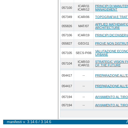
ICAR/11
PRINCIPI DI MANUTEN
057100
ICAR/12
MANAGEMENT
057349
ICAR/06
TOPOGRAFIA E TRAT
APPLIED MATHEMATI
055826
MAT/07
ARCHITECTURE
057106
ICAR/19
PRINCIPI DICONSERV
055827
GEO/11
PROVE NON DISTRUT
VALUTAZIONE ECONO
057105
SECS-P/06
URBANE
ICAR/10
STRATEGIC VISION 
057104
ICAR/11
OF THE FUTURE
054417
--
PREPARAZIONE ALL'E
054417
--
PREPARAZIONE ALL'E
057194
--
AVVIAMENTO AL TIRO
057194
--
AVVIAMENTO AL TIRO
manifesti v. 3.14.6 / 3.14.6
A