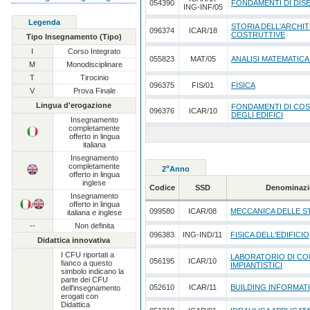
054390
FONDAMENTI DI DI
ING-INF/05
Legenda
STORIA DELL'ARCHI
096374
ICAR/18
COSTRUTTIVE
Tipo Insegnamento (Tipo)
I
Corso Integrato
055823
MAT/05
ANALISI MATEMATICA
M
Monodisciplinare
T
Tirocinio
096375
FIS/01
FISICA
V
Prova Finale
Lingua d'erogazione
FONDAMENTI DI CO
096376
ICAR/10
DEGLI EDIFICI
Insegnamento
completamente
offerto in lingua
italiana
Insegnamento
completamente
o
2
Anno
offerto in lingua
inglese
Codice
SSD
Denominazi
Insegnamento
offerto in lingua
/
099580
ICAR/08
MECCANICA DELLE 
italiana e inglese
--
Non definita
096383
ING-IND/11
FISICA DELL'EDIFICIO
Didattica innovativa
I CFU riportati a
LABORATORIO DI COM
056195
ICAR/10
fianco a questo
IMPIANTISTICI
simbolo indicano la
parte dei CFU
052610
ICAR/11
BUILDING INFORMAT
dell'insegnamento
erogati con
Didattica