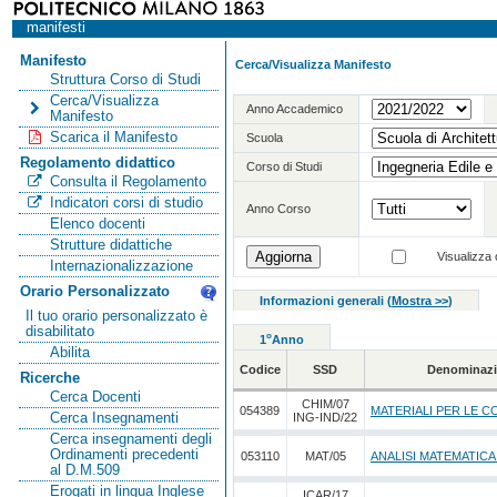
manifesti
Manifesto
Cerca/Visualizza Manifesto
Struttura Corso di Studi
Cerca/Visualizza
Anno Accademico
Manifesto
Scarica il Manifesto
Scuola
Regolamento didattico
Corso di Studi
Consulta il Regolamento
Indicatori corsi di studio
Anno Corso
Elenco docenti
Strutture didattiche
Visualizza o
Internazionalizzazione
Orario Personalizzato
Informazioni generali
(
Mostra >>
)
Il tuo orario personalizzato è
disabilitato
o
1
Anno
Abilita
Codice
SSD
Denominazi
Ricerche
Cerca Docenti
CHIM/07
054389
MATERIALI PER LE C
Cerca Insegnamenti
ING-IND/22
Cerca insegnamenti degli
Ordinamenti precedenti
053110
MAT/05
ANALISI MATEMATICA
al D.M.509
Erogati in lingua Inglese
ICAR/17