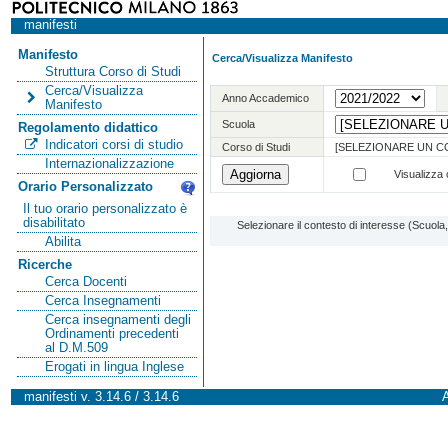
manifesti
Manifesto
Cerca/Visualizza Manifesto
Struttura Corso di Studi
Cerca/Visualizza
Anno Accademico
Manifesto
Scuola
Regolamento didattico
Indicatori corsi di studio
Corso di Studi
[SELEZIONARE UN C
Internazionalizzazione
Visualizza o
Orario Personalizzato
Il tuo orario personalizzato è
disabilitato
Selezionare il contesto di interesse (Scuol
Abilita
Ricerche
Cerca Docenti
Cerca Insegnamenti
Cerca insegnamenti degli
Ordinamenti precedenti
al D.M.509
Erogati in lingua Inglese
manifesti v. 3.14.6 / 3.14.6
A