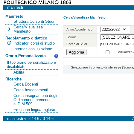
manifesti
Manifesto
Cerca/Visualizza Manifesto
Struttura Corso di Studi
Cerca/Visualizza
Anno Accademico
Manifesto
Scuola
Regolamento didattico
Indicatori corsi di studio
Corso di Studi
[SELEZIONARE UN C
Internazionalizzazione
Visualizza o
Orario Personalizzato
Il tuo orario personalizzato è
disabilitato
Selezionare il contesto di interesse (Scuol
Abilita
Ricerche
Cerca Docenti
Cerca Insegnamenti
Cerca insegnamenti degli
Ordinamenti precedenti
al D.M.509
Erogati in lingua Inglese
manifesti v. 3.14.6 / 3.14.6
A