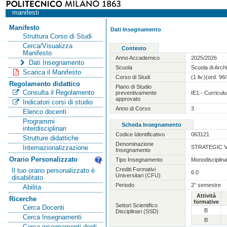
manifesti
Manifesto
Dati Insegnamento
Struttura Corso di Studi
Cerca/Visualizza
Contesto
Manifesto
Anno Accademico
2025/2026
Dati Insegnamento
Scuola
Scuola di Arch
Scarica il Manifesto
Corso di Studi
(1 liv.)(ord. 9
Regolamento didattico
Piano di Studio
Consulta il Regolamento
preventivamente
IE1 - Curricul
approvato
Indicatori corsi di studio
Anno di Corso
3
Elenco docenti
Programmi
Scheda Insegnamento
interdisciplinari
Codice Identificativo
063121
Strutture didattiche
Denominazione
STRATEGIC 
Internazionalizzazione
Insegnamento
Orario Personalizzato
Tipo Insegnamento
Monodisciplin
Crediti Formativi
Il tuo orario personalizzato è
6.0
Universitari (CFU)
disabilitato
Periodo
2° semestre
Abilita
Attività
Ricerche
formative
Settori Scientifico
Cerca Docenti
B
Disciplinari (SSD)
Cerca Insegnamenti
B
Cerca insegnamenti degli