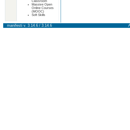
Classroom
Massive Open
Online Courses
(MOOC)
Soft Skills
manifesti v. 3.14.6 / 3.14.6
A