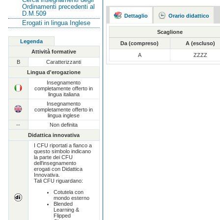
Ordinamenti precedenti al
D.M.509
Dettaglio
Orario didattico
Erogati in lingua Inglese
Scaglione
Legenda
Da (compreso)
A (escluso)
Attività formative
A
ZZZZ
B
Caratterizzanti
Lingua d'erogazione
Insegnamento
completamente offerto in
lingua italiana
Insegnamento
completamente offerto in
lingua inglese
--
Non definita
Didattica innovativa
I CFU riportati a fianco a
questo simbolo indicano
la parte dei CFU
dell'insegnamento
erogati con Didattica
Innovativa.
Tali CFU riguardano:
Cotutela con
mondo esterno
Blended
Learning &
Flipped