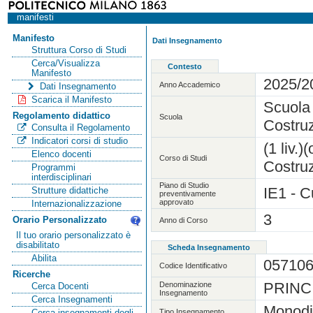
manifesti
Manifesto
Dati Insegnamento
Struttura Corso di Studi
Cerca/Visualizza
Contesto
Manifesto
2025/2
Anno Accademico
Dati Insegnamento
Scarica il Manifesto
Scuola 
Regolamento didattico
Scuola
Costruz
Consulta il Regolamento
Indicatori corsi di studio
(1 liv.
Elenco docenti
Corso di Studi
Costruz
Programmi
interdisciplinari
Piano di Studio
IE1 - C
Strutture didattiche
preventivamente
approvato
Internazionalizzazione
3
Orario Personalizzato
Anno di Corso
Il tuo orario personalizzato è
disabilitato
Scheda Insegnamento
Abilita
05710
Codice Identificativo
Ricerche
PRINC
Denominazione
Cerca Docenti
Insegnamento
Cerca Insegnamenti
Monodi
Tipo Insegnamento
Cerca insegnamenti degli