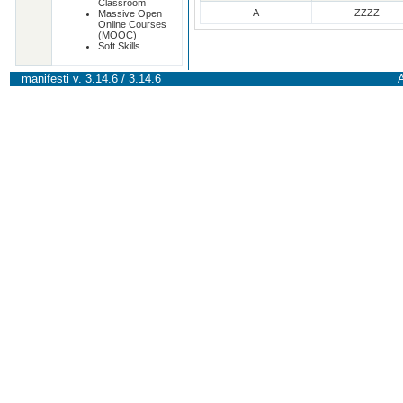
Classroom
A
ZZZZ
Massive Open
Online Courses
(MOOC)
Soft Skills
manifesti v. 3.14.6 / 3.14.6
A