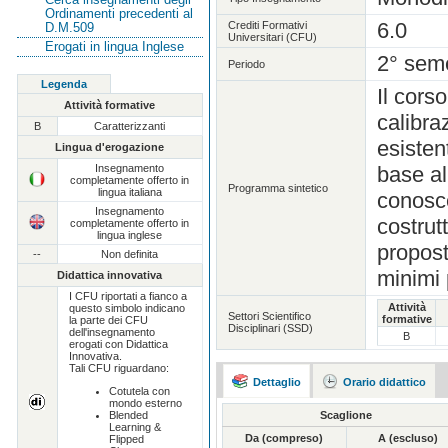
Ordinamenti precedenti al
6.0
Crediti Formativi
D.M.509
Universitari (CFU)
Erogati in lingua Inglese
2° sem
Periodo
Legenda
Il corso
Attività formative
calibra
B
Caratterizzanti
esistent
Lingua d'erogazione
Insegnamento
base al
completamente offerto in
Programma sintetico
lingua italiana
conosce
Insegnamento
costrut
completamente offerto in
lingua inglese
propost
--
Non definita
minimi 
Didattica innovativa
I CFU riportati a fianco a
Attività
questo simbolo indicano
Settori Scientifico
formative
la parte dei CFU
Disciplinari (SSD)
dell'insegnamento
B
erogati con Didattica
Innovativa.
Tali CFU riguardano:
Dettaglio
Orario didattico
Cotutela con
mondo esterno
Scaglione
Blended
Learning &
Da (compreso)
A (escluso)
Flipped