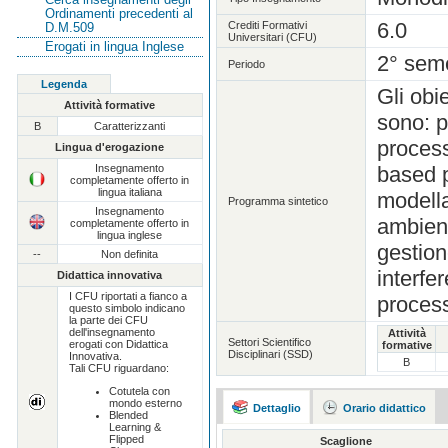
Ordinamenti precedenti al
6.0
Crediti Formativi
D.M.509
Universitari (CFU)
Erogati in lingua Inglese
2° sem
Periodo
Legenda
Gli obi
Attività formative
sono: p
B
Caratterizzanti
process
Lingua d'erogazione
Insegnamento
based p
completamente offerto in
lingua italiana
modella
Programma sintetico
Insegnamento
ambient
completamente offerto in
lingua inglese
gestion
--
Non definita
interfe
Didattica innovativa
I CFU riportati a fianco a
process
questo simbolo indicano
la parte dei CFU
dell'insegnamento
Attività
Settori Scientifico
erogati con Didattica
formative
Disciplinari (SSD)
Innovativa.
B
Tali CFU riguardano:
Cotutela con
mondo esterno
Dettaglio
Orario didattico
Blended
Learning &
Flipped
Scaglione