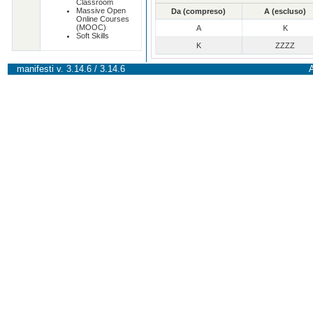
Classroom
Massive Open
Da (compreso)
A (escluso)
Online Courses
(MOOC)
A
K
Soft Skills
K
ZZZZ
manifesti v. 3.14.6 / 3.14.6
A