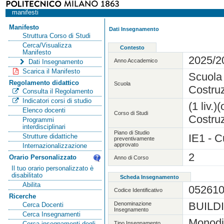
manifesti
Manifesto
Dati Insegnamento
Struttura Corso di Studi
Cerca/Visualizza
Contesto
Manifesto
2025/2
Anno Accademico
Dati Insegnamento
Scarica il Manifesto
Scuola 
Regolamento didattico
Scuola
Costruz
Consulta il Regolamento
Indicatori corsi di studio
(1 liv.
Elenco docenti
Corso di Studi
Costruz
Programmi
interdisciplinari
Piano di Studio
IE1 - C
Strutture didattiche
preventivamente
approvato
Internazionalizzazione
2
Orario Personalizzato
Anno di Corso
Il tuo orario personalizzato è
disabilitato
Scheda Insegnamento
Abilita
05261
Codice Identificativo
Ricerche
BUILD
Denominazione
Cerca Docenti
Insegnamento
Cerca Insegnamenti
Monodi
Tipo Insegnamento
Cerca insegnamenti degli