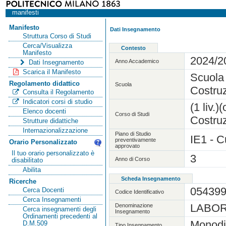
manifesti
Manifesto
Dati Insegnamento
Struttura Corso di Studi
Cerca/Visualizza
Contesto
Manifesto
2024/2
Anno Accademico
Dati Insegnamento
Scarica il Manifesto
Scuola 
Regolamento didattico
Scuola
Costruz
Consulta il Regolamento
Indicatori corsi di studio
(1 liv.
Elenco docenti
Corso di Studi
Costruz
Strutture didattiche
Internazionalizzazione
Piano di Studio
IE1 - C
preventivamente
Orario Personalizzato
approvato
Il tuo orario personalizzato è
3
Anno di Corso
disabilitato
Abilita
Scheda Insegnamento
Ricerche
05439
Cerca Docenti
Codice Identificativo
Cerca Insegnamenti
LABOR
Denominazione
Cerca insegnamenti degli
Insegnamento
Ordinamenti precedenti al
Monodi
D.M.509
Tipo Insegnamento