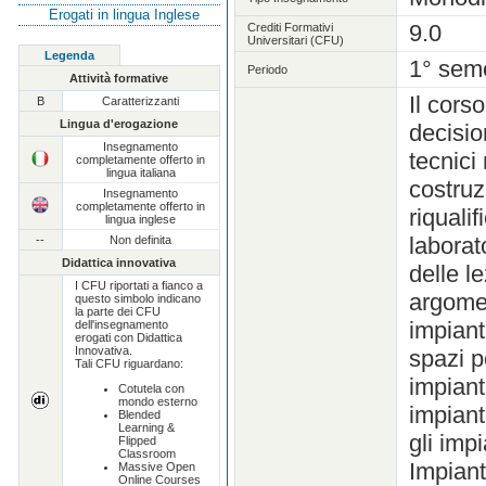
Erogati in lingua Inglese
9.0
Crediti Formativi
Universitari (CFU)
Legenda
1° sem
Periodo
Attività formative
Il cors
B
Caratterizzanti
Lingua d'erogazione
decisio
Insegnamento
tecnici 
completamente offerto in
lingua italiana
costruz
Insegnamento
completamente offerto in
riqualif
lingua inglese
laborat
--
Non definita
Didattica innovativa
delle le
I CFU riportati a fianco a
argomen
questo simbolo indicano
la parte dei CFU
impiant
dell'insegnamento
erogati con Didattica
Innovativa.
spazi p
Tali CFU riguardano:
impiant
Cotutela con
mondo esterno
impiant
Blended
Learning &
gli imp
Flipped
Classroom
Impianti
Massive Open
Online Courses