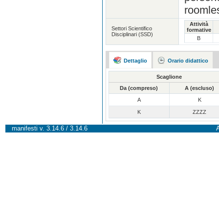
roomles
Attività
Settori Scientifico
formative
Disciplinari (SSD)
B
Dettaglio
Orario didattico
Scaglione
Da (compreso)
A (escluso)
A
K
K
ZZZZ
manifesti v. 3.14.6 / 3.14.6
A