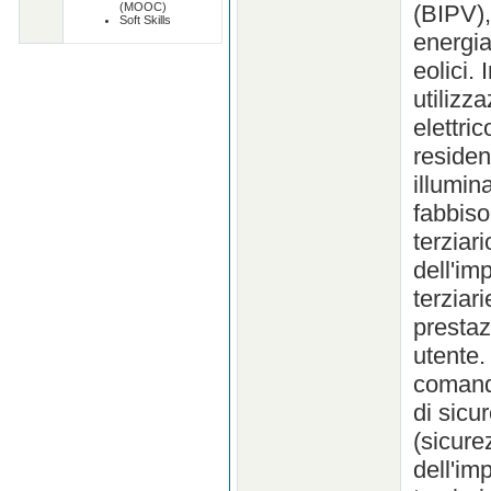
(BIPV),
(MOOC)
Soft Skills
energia
eolici.
utilizza
elettric
residen
illumin
fabbiso
terziar
dell'im
terziar
prestazi
utente.
comanda
di sicu
(sicure
dell'im