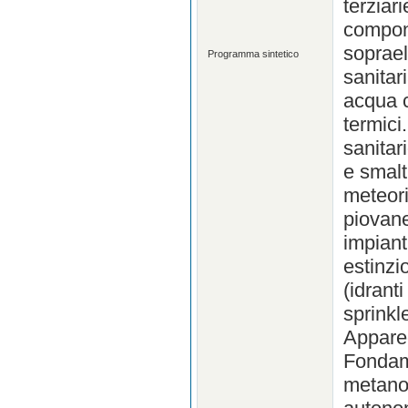
terziar
compone
soprael
Programma sintetico
sanitar
acqua c
termici
sanitar
e smalt
meteori
piovane
impiant
estinzi
(idrant
sprinkl
Apparec
Fondame
metano 