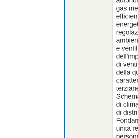
autonom
gas me
efficie
energet
regolaz
ambient
e venti
dell'im
di vent
della q
caratte
terziar
Schemat
di clim
di dist
Fondame
unità r
persone