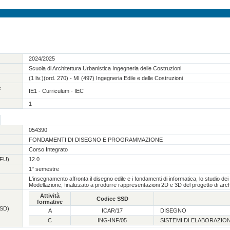
2024/2025
Scuola di Architettura Urbanistica Ingegneria delle Costruzioni
(1 liv.)(ord. 270) - MI (497) Ingegneria Edile e delle Costruzioni
e
IE1 - Curriculum - IEC
1
054390
FONDAMENTI DI DISEGNO E PROGRAMMAZIONE
Corso Integrato
CFU)
12.0
1° semestre
L'insegnamento affronta il disegno edile e i fondamenti di informatica, lo studio dei
Modellazione, finalizzato a produrre rappresentazioni 2D e 3D del progetto di archit
Attività
Codice SSD
formative
(SSD)
A
ICAR/17
DISEGNO
C
ING-INF/05
SISTEMI DI ELABORAZIO