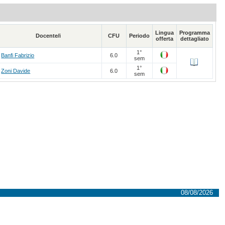
Lingua
Programma
Docente/i
CFU
Periodo
offerta
dettagliato
1°
Banfi Fabrizio
6.0
sem
1°
Zoni Davide
6.0
sem
08/08/2026