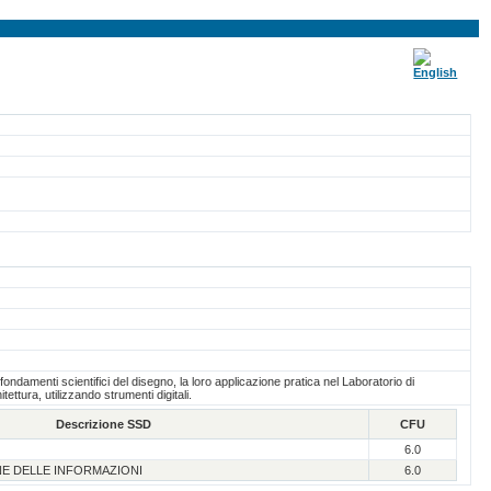
 fondamenti scientifici del disegno, la loro applicazione pratica nel Laboratorio di
ettura, utilizzando strumenti digitali.
Descrizione SSD
CFU
6.0
NE DELLE INFORMAZIONI
6.0