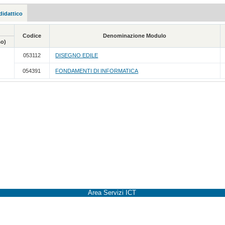
didattico
Codice
Denominazione Modulo
so)
053112
DISEGNO EDILE
054391
FONDAMENTI DI INFORMATICA
Area Servizi ICT