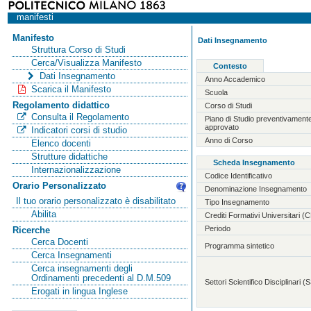
manifesti
Manifesto
Dati Insegnamento
Struttura Corso di Studi
Cerca/Visualizza Manifesto
Contesto
Dati Insegnamento
Anno Accademico
Scarica il Manifesto
Scuola
Regolamento didattico
Corso di Studi
Consulta il Regolamento
Piano di Studio preventivament
approvato
Indicatori corsi di studio
Anno di Corso
Elenco docenti
Strutture didattiche
Scheda Insegnamento
Internazionalizzazione
Codice Identificativo
Orario Personalizzato
Denominazione Insegnamento
Il tuo orario personalizzato è disabilitato
Tipo Insegnamento
Abilita
Crediti Formativi Universitari (
Periodo
Ricerche
Cerca Docenti
Programma sintetico
Cerca Insegnamenti
Cerca insegnamenti degli
Ordinamenti precedenti al D.M.509
Settori Scientifico Disciplinari 
Erogati in lingua Inglese