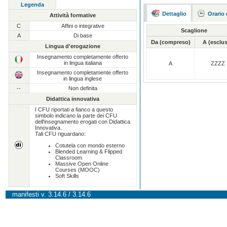
Legenda
Dettaglio
Orario 
Attività formative
C
Affini o integrative
Scaglione
A
Di base
Da (compreso)
A (esclu
Lingua d'erogazione
Insegnamento completamente offerto
in lingua italiana
A
ZZZZ
Insegnamento completamente offerto
in lingua inglese
--
Non definita
Didattica innovativa
I CFU riportati a fianco a questo
simbolo indicano la parte dei CFU
dell'insegnamento erogati con Didattica
Innovativa.
Tali CFU riguardano:
Cotutela con mondo esterno
Blended Learning & Flipped
Classroom
Massive Open Online
Courses (MOOC)
Soft Skills
manifesti v. 3.14.6 / 3.14.6