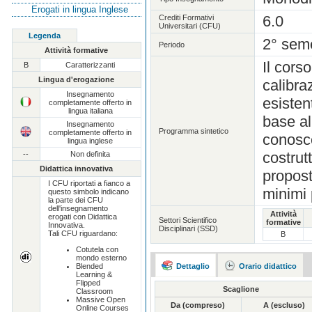
Erogati in lingua Inglese
6.0
Crediti Formativi
Universitari (CFU)
Legenda
2° sem
Periodo
Attività formative
Il corso
B
Caratterizzanti
Lingua d'erogazione
calibra
Insegnamento
esistent
completamente offerto in
lingua italiana
base al
Insegnamento
Programma sintetico
completamente offerto in
conosce
lingua inglese
costrut
--
Non definita
Didattica innovativa
propost
I CFU riportati a fianco a
minimi 
questo simbolo indicano
la parte dei CFU
dell'insegnamento
Attività
erogati con Didattica
Settori Scientifico
formative
Innovativa.
Disciplinari (SSD)
Tali CFU riguardano:
B
Cotutela con
mondo esterno
Dettaglio
Orario didattico
Blended
Learning &
Flipped
Scaglione
Classroom
Massive Open
Da (compreso)
A (escluso)
Online Courses