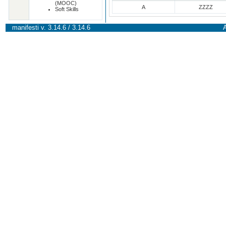
(MOOC)
A
ZZZZ
Soft Skills
manifesti v. 3.14.6 / 3.14.6
A