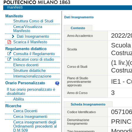
manifesti
Manifesto
Dati Insegnamento
Struttura Corso di Studi
Cerca/Visualizza
Contesto
Manifesto
2022/2
Anno Accademico
Dati Insegnamento
Scarica il Manifesto
Scuola 
Regolamento didattico
Scuola
Costruz
Consulta il Regolamento
Indicatori corsi di studio
(1 liv.
Elenco docenti
Corso di Studi
Costruz
Strutture didattiche
Internazionalizzazione
Piano di Studio
IE1 - C
preventivamente
Orario Personalizzato
approvato
Il tuo orario personalizzato è
3
Anno di Corso
disabilitato
Abilita
Scheda Insegnamento
Ricerche
05710
Cerca Docenti
Codice Identificativo
Cerca Insegnamenti
PRINC
Denominazione
Cerca insegnamenti degli
Insegnamento
Ordinamenti precedenti al
Monodi
D.M.509
Tipo Insegnamento