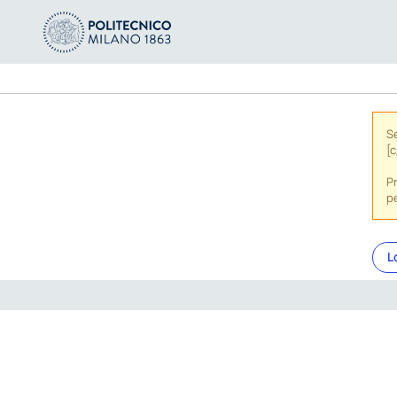
S
[c
P
pe
L