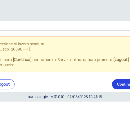
essione di lavoro scaduta.
_app: 26090 - -1].
remere
[Continua]
per tornare ai Servizi online, oppure premere
[Logout]
r uscire.
ogout
Contin
aunicalogin ‐ v 31.0.10 ‐ 07/08/2026 12:41:15