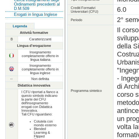
Ordinamenti precedenti al
6.0
Crediti Formativi
D.M.509
Universitari (CFU)
Erogati in lingua Inglese
2° sem
Periodo
Legenda
Il cors
Attività formative
svilupp
B
Caratterizzanti
della S
Lingua d'erogazione
Insegnamento
Costruz
completamente offerto in
lingua italiana
Urbanis
Insegnamento
"Ingegn
completamente offerto in
lingua inglese
- Ingeg
--
Non definita
di Arch
Didattica innovativa
Programma sintetico
I CFU riportati a fianco a
corso si
questo simbolo indicano
la parte dei CFU
metodol
dell'insegnamento
erogati con Didattica
antince
Innovativa.
Tali CFU riguardano:
un prog
Cotutela con
volta la
mondo esterno
Blended
Learning &
formati
Flipped