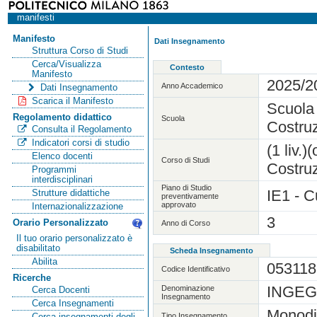
manifesti
Manifesto
Dati Insegnamento
Struttura Corso di Studi
Cerca/Visualizza
Contesto
Manifesto
2025/2
Anno Accademico
Dati Insegnamento
Scarica il Manifesto
Scuola 
Regolamento didattico
Scuola
Costruz
Consulta il Regolamento
Indicatori corsi di studio
(1 liv.
Elenco docenti
Corso di Studi
Costruz
Programmi
interdisciplinari
Piano di Studio
IE1 - C
Strutture didattiche
preventivamente
approvato
Internazionalizzazione
3
Orario Personalizzato
Anno di Corso
Il tuo orario personalizzato è
disabilitato
Scheda Insegnamento
Abilita
053118
Codice Identificativo
Ricerche
INGEG
Denominazione
Cerca Docenti
Insegnamento
Cerca Insegnamenti
Monodi
Tipo Insegnamento
Cerca insegnamenti degli