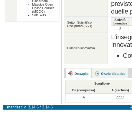
Classroom
previst
Massive Open
Online Courses
quelle 
(MOOC)
Soft Skills
Attività
Settori Scientifico
formative
Disciplinari (SSD)
B
L'inse
Innova
Didattica innovativa
Co
Dettaglio
Orario didattico
Scaglione
Da (compreso)
A (escluso)
A
ZZZZ
manifesti v. 3.14.6 / 3.14.6
A