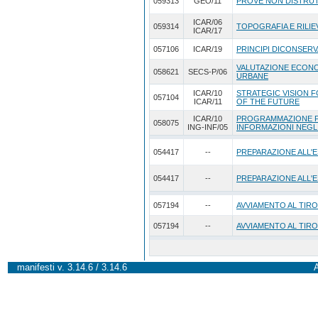
059313
GEO/11
PROVE NON DISTRUT
ICAR/06
059314
TOPOGRAFIA E RILIE
ICAR/17
057106
ICAR/19
PRINCIPI DICONSERV
VALUTAZIONE ECONO
058621
SECS-P/06
URBANE
ICAR/10
STRATEGIC VISION 
057104
ICAR/11
OF THE FUTURE
ICAR/10
PROGRAMMAZIONE P
058075
ING-INF/05
INFORMAZIONI NEGL
054417
--
PREPARAZIONE ALL'E
054417
--
PREPARAZIONE ALL'E
057194
--
AVVIAMENTO AL TIRO
057194
--
AVVIAMENTO AL TIRO
manifesti v. 3.14.6 / 3.14.6
A