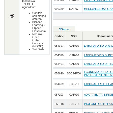
051310
ICAR/01
IDRAULICA APPLICAT
Innovativa.
Tali CFU
riguardano:
096389
MAT/07
MECCANICA RAZION
Cotutela
con mondo
esterno
Blended
Learning &
Flipped
o
3
Anno
Classroom
Massive
Codice
SSD
Denominazi
Open
Online
Courses
054397
ICAR/10
LABORATORIO DI AR
(MOOC)
Soft Skills
054399
ICAR/10
LABORATORIO DI INT
054401
ICAR/09
LABORATORIO DI TE
ECONOMIA DELLA LO
058620
SECS-P/06
INVESTIMENTI NEL 
054409
ICAR/11
LABORATORIO DI CA
057103
ICAR/10
ADATTABILITA' E RIG
053118
ICAR/11
INGEGNERIA DELLA 