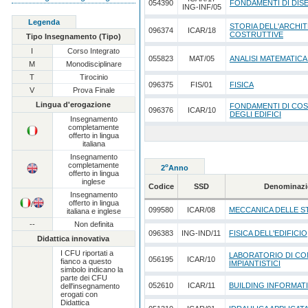
054390
FONDAMENTI DI DI
ING-INF/05
Legenda
STORIA DELL'ARCHI
096374
ICAR/18
COSTRUTTIVE
Tipo Insegnamento (Tipo)
I
Corso Integrato
055823
MAT/05
ANALISI MATEMATICA
M
Monodisciplinare
T
Tirocinio
096375
FIS/01
FISICA
V
Prova Finale
Lingua d'erogazione
FONDAMENTI DI CO
096376
ICAR/10
DEGLI EDIFICI
Insegnamento
completamente
offerto in lingua
italiana
Insegnamento
completamente
o
2
Anno
offerto in lingua
inglese
Codice
SSD
Denominazi
Insegnamento
offerto in lingua
/
099580
ICAR/08
MECCANICA DELLE 
italiana e inglese
--
Non definita
096383
ING-IND/11
FISICA DELL'EDIFICIO
Didattica innovativa
I CFU riportati a
LABORATORIO DI COM
056195
ICAR/10
fianco a questo
IMPIANTISTICI
simbolo indicano la
parte dei CFU
052610
ICAR/11
BUILDING INFORMAT
dell'insegnamento
erogati con
Didattica