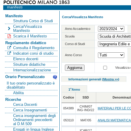
manifesti
Manifesto
Cerca/Visualizza Manifesto
Struttura Corso di Studi
Cerca/Visualizza
Anno Accademico
Manifesto
Scarica il Manifesto
Scuola
Regolamento didattico
Corso di Studi
Consulta il Regolamento
Indicatori corsi di studio
Anno Corso
Elenco docenti
Strutture didattiche
Visualizza o
Internazionalizzazione
Orario Personalizzato
Informazioni generali
(
Mostra >>
)
Il tuo orario personalizzato è
disabilitato
o
1
Anno
Abilita
Codice
SSD
Denominazi
Ricerche
Cerca Docenti
CHIM/07
054389
MATERIALI PER LE C
Cerca Insegnamenti
ING-IND/22
Cerca insegnamenti degli
Ordinamenti precedenti
053110
MAT/05
ANALISI MATEMATICA
al D.M.509
Erogati in lingua Inglese
ICAR/17