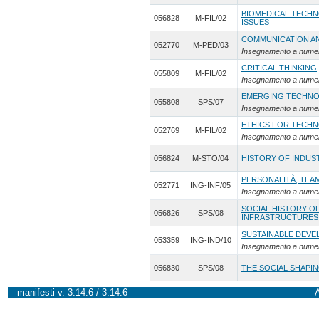
BIOMEDICAL TECHN
056828
M-FIL/02
ISSUES
COMMUNICATION A
052770
M-PED/03
Insegnamento a nume
CRITICAL THINKING
055809
M-FIL/02
Insegnamento a nume
EMERGING TECHNO
055808
SPS/07
Insegnamento a nume
ETHICS FOR TECH
052769
M-FIL/02
Insegnamento a nume
056824
M-STO/04
HISTORY OF INDUS
PERSONALITÀ, TEAM
052771
ING-INF/05
Insegnamento a nume
SOCIAL HISTORY O
056826
SPS/08
INFRASTRUCTURES
SUSTAINABLE DEV
053359
ING-IND/10
Insegnamento a nume
056830
SPS/08
THE SOCIAL SHAPI
manifesti v. 3.14.6 / 3.14.6
A