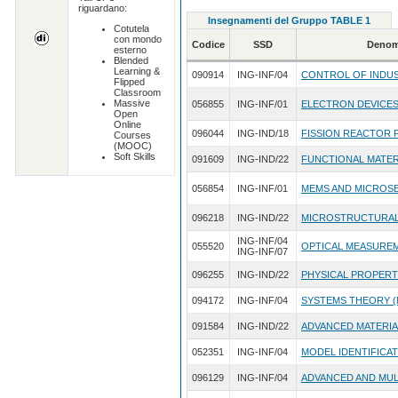
riguardano:
Insegnamenti del Gruppo TABLE 1
Cotutela
con mondo
Codice
SSD
Denom
esterno
Blended
Learning &
090914
ING-INF/04
CONTROL OF INDU
Flipped
Classroom
Massive
056855
ING-INF/01
ELECTRON DEVICE
Open
Online
096044
ING-IND/18
FISSION REACTOR 
Courses
(MOOC)
Soft Skills
091609
ING-IND/22
FUNCTIONAL MATER
056854
ING-INF/01
MEMS AND MICROS
096218
ING-IND/22
MICROSTRUCTURAL
ING-INF/04
055520
OPTICAL MEASURE
ING-INF/07
096255
ING-IND/22
PHYSICAL PROPERT
094172
ING-INF/04
SYSTEMS THEORY (
091584
ING-IND/22
ADVANCED MATERIA
052351
ING-INF/04
MODEL IDENTIFICAT
096129
ING-INF/04
ADVANCED AND MUL