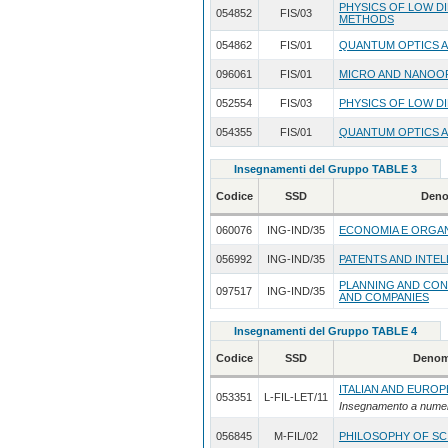
PHYSICS OF LOW DI
054852
FIS/03
METHODS
054862
FIS/01
QUANTUM OPTICS 
096061
FIS/01
MICRO AND NANOOPT
052554
FIS/03
PHYSICS OF LOW DI
054355
FIS/01
QUANTUM OPTICS A
Insegnamenti del Gruppo TABLE 3
Codice
SSD
Deno
060076
ING-IND/35
ECONOMIA E ORGAN
056992
ING-IND/35
PATENTS AND INT
PLANNING AND CO
097517
ING-IND/35
AND COMPANIES
Insegnamenti del Gruppo TABLE 4
Codice
SSD
Denom
ITALIAN AND EURO
053351
L-FIL-LET/11
Insegnamento a nume
056845
M-FIL/02
PHILOSOPHY OF S