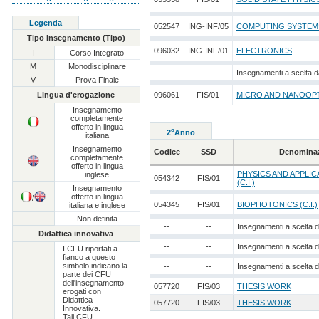
Legenda
052547
ING-INF/05
COMPUTING SYSTEM
Tipo Insegnamento (Tipo)
096032
ING-INF/01
ELECTRONICS
I
Corso Integrato
M
Monodisciplinare
--
--
Insegnamenti a scelta d
V
Prova Finale
Lingua d'erogazione
096061
FIS/01
MICRO AND NANOOPTIC
Insegnamento
completamente
offerto in lingua
o
2
Anno
italiana
Insegnamento
Codice
SSD
Denomina
completamente
offerto in lingua
PHYSICS AND APPLI
inglese
054342
FIS/01
(C.I.)
Insegnamento
offerto in lingua
/
054345
FIS/01
BIOPHOTONICS (C.I.)
italiana e inglese
--
Non definita
--
--
Insegnamenti a scelta 
Didattica innovativa
--
--
Insegnamenti a scelta 
I CFU riportati a
fianco a questo
simbolo indicano la
--
--
Insegnamenti a scelta 
parte dei CFU
dell'insegnamento
057720
FIS/03
THESIS WORK
erogati con
Didattica
057720
FIS/03
THESIS WORK
Innovativa.
Tali CFU