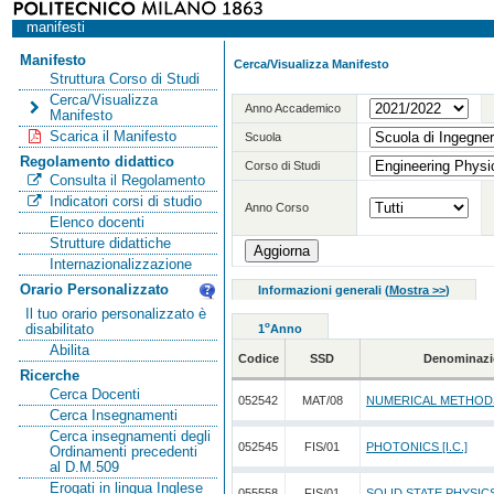
manifesti
Manifesto
Cerca/Visualizza Manifesto
Struttura Corso di Studi
Cerca/Visualizza
Anno Accademico
Manifesto
Scarica il Manifesto
Scuola
Regolamento didattico
Corso di Studi
Consulta il Regolamento
Indicatori corsi di studio
Anno Corso
Elenco docenti
Strutture didattiche
Internazionalizzazione
Orario Personalizzato
Informazioni generali
(
Mostra >>
)
Il tuo orario personalizzato è
o
disabilitato
1
Anno
Abilita
Codice
SSD
Denominazi
Ricerche
Cerca Docenti
052542
MAT/08
NUMERICAL METHOD
Cerca Insegnamenti
Cerca insegnamenti degli
052545
FIS/01
PHOTONICS [I.C.]
Ordinamenti precedenti
al D.M.509
Erogati in lingua Inglese
055558
FIS/01
SOLID STATE PHYSIC