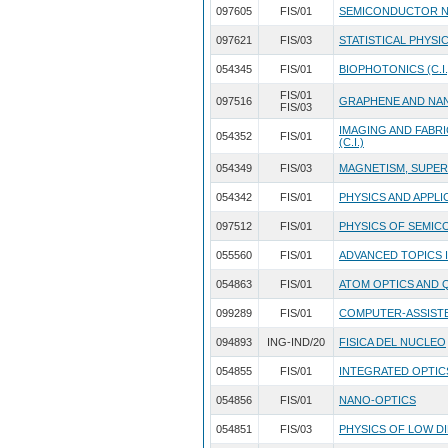
097605
FIS/01
SEMICONDUCTOR 
097621
FIS/03
STATISTICAL PHYSI
054345
FIS/01
BIOPHOTONICS (C.I.
FIS/01
097516
GRAPHENE AND NANO
FIS/03
IMAGING AND FABR
054352
FIS/01
(C.I.)
054349
FIS/03
MAGNETISM, SUPERC
054342
FIS/01
PHYSICS AND APPLI
097512
FIS/01
PHYSICS OF SEMIC
055560
FIS/01
ADVANCED TOPICS 
054863
FIS/01
ATOM OPTICS AND
099289
FIS/01
COMPUTER-ASSISTE
094893
ING-IND/20
FISICA DEL NUCLEO
054855
FIS/01
INTEGRATED OPTIC
054856
FIS/01
NANO-OPTICS
054851
FIS/03
PHYSICS OF LOW DI