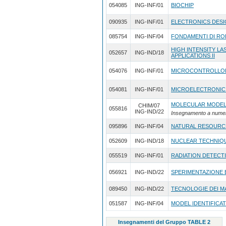
054085
ING-INF/01
BIOCHIP
090935
ING-INF/01
ELECTRONICS DESI
085754
ING-INF/04
FONDAMENTI DI RO
HIGH INTENSITY L
052657
ING-IND/18
APPLICATIONS II
054076
ING-INF/01
MICROCONTROLLO
054081
ING-INF/01
MICROELECTRONIC
MOLECULAR MODEL
CHIM/07
055816
ING-IND/22
Insegnamento a nume
095896
ING-INF/04
NATURAL RESOURC
052609
ING-IND/18
NUCLEAR TECHNIQU
055519
ING-INF/01
RADIATION DETECT
056921
ING-IND/22
SPERIMENTAZIONE E 
089450
ING-IND/22
TECNOLOGIE DEI M
051587
ING-INF/04
MODEL IDENTIFICAT
Insegnamenti del Gruppo TABLE 2