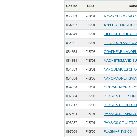
Codice
SSD
Deno
055559
FIS/01
ADVANCED MICRO 
054857
FIS/01
APPLICATIONS OF 
054849
FIS/01
DIFFUSE OPTICAL
054861
FIS/01
ELECTRON AND SC
054858
FIS/03
GRAPHENE NANOEL
054853
FIS/03
MAGNETISM AND S
054859
FIS/01
NANODEVICES CHA
054854
FIS/03
NANOMAGNETISM A
054850
FIS/01
OPTICAL MICROSC
097584
FIS/03
PHYSICS OF DISOR
096617
FIS/03
PHYSICS OF PHOTO
097604
FIS/01
PHYSICS OF SEMI
096037
FIS/01
PHYSICS OF ULTRA
097608
FIS/03
PLASMA PHYSICS I