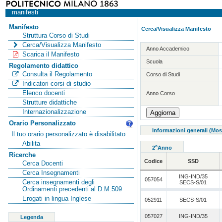
manifesti
Manifesto
Cerca/Visualizza Manifesto
Struttura Corso di Studi
Cerca/Visualizza Manifesto
Anno Accademico
Scarica il Manifesto
Scuola
Regolamento didattico
Consulta il Regolamento
Corso di Studi
Indicatori corsi di studio
Elenco docenti
Anno Corso
Strutture didattiche
Internazionalizzazione
Orario Personalizzato
Informazioni generali
(
Mos
Il tuo orario personalizzato è disabilitato
Abilita
o
2
Anno
Ricerche
Codice
SSD
Cerca Docenti
Cerca Insegnamenti
ING-IND/35
057054
Cerca insegnamenti degli
SECS-S/01
Ordinamenti precedenti al D.M.509
Erogati in lingua Inglese
052911
SECS-S/01
057027
ING-IND/35
Legenda