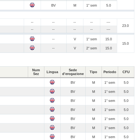
BV
M
1° sem
5.0
--
--
--
--
---
23.0
--
--
--
--
---
--
V
1° sem
15.0
15.0
--
V
2° sem
15.0
Num
Sede
Lingua
Tipo
Periodo
CFU
Sez
d'erogazione
BV
M
1° sem
5.0
BV
M
1° sem
5.0
BV
M
1° sem
5.0
BV
M
1° sem
5.0
BV
M
1° sem
5.0
BV
M
1° sem
5.0
BV
M
1° sem
5.0