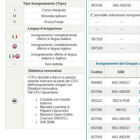
Tipo Insegnamento (Tipo)
057045
ING-IND/35
I
Corso Integrato
E' possibile selezionare insegname
M
Monodisciplinare
V
Prova Finale
--
--
Lingua d'erogazione
--
--
Insegnamento completamente
offerto in lingua italiana
097318
--
Insegnamento completamente
097318
--
offerto in lingua inglese
Insegnamento offerto in lingua
/
italiana e inglese
Insegnamenti del Gruppo
--
Non definita
Didattica innovativa
Codice
SSD
I CFU riportati a fianco a questo
simbolo indicano la parte dei CFU
056984
ING-IND/17
dell'insegnamento erogati con
Didattica Innovativa.
057056
ING-IND/35
Tali CFU riguardano:
Cotutela con mondo
051112
SECS-P/05
esterno
Blended Learning &
057205
INF/01
Flipped Classroom
Massive Open Online
Courses (MOOC)
057055
ING-IND/35
Soft Skills
057038
ING-IND/17
057043
ING-IND/35