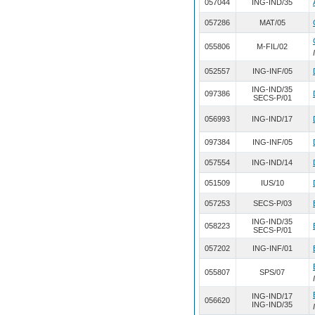
057044
ING-IND/35
057286
MAT/05
055806
M-FIL/02
052557
ING-INF/05
ING-IND/35
097386
SECS-P/01
056993
ING-IND/17
097384
ING-INF/05
057554
ING-IND/14
051509
IUS/10
057253
SECS-P/03
ING-IND/35
058223
SECS-P/01
057202
ING-INF/01
055807
SPS/07
ING-IND/17
056620
ING-IND/35