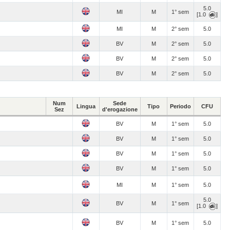
5.0
MI
M
1° sem
[1.0
]
MI
M
2° sem
5.0
BV
M
2° sem
5.0
BV
M
2° sem
5.0
BV
M
2° sem
5.0
Num
Sede
Lingua
Tipo
Periodo
CFU
Sez
d'erogazione
BV
M
1° sem
5.0
BV
M
1° sem
5.0
BV
M
1° sem
5.0
BV
M
1° sem
5.0
MI
M
1° sem
5.0
5.0
BV
M
1° sem
[1.0
]
BV
M
1° sem
5.0