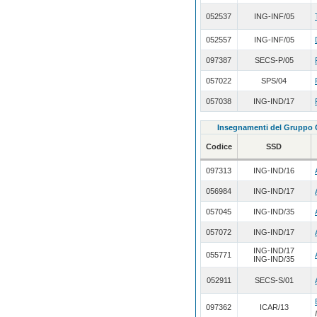
052537
ING-INF/05
052557
ING-INF/05
097387
SECS-P/05
057022
SPS/04
057038
ING-IND/17
Insegnamenti del Grupp
Codice
SSD
097313
ING-IND/16
056984
ING-IND/17
057045
ING-IND/35
057072
ING-IND/17
ING-IND/17
055771
ING-IND/35
052911
SECS-S/01
097362
ICAR/13