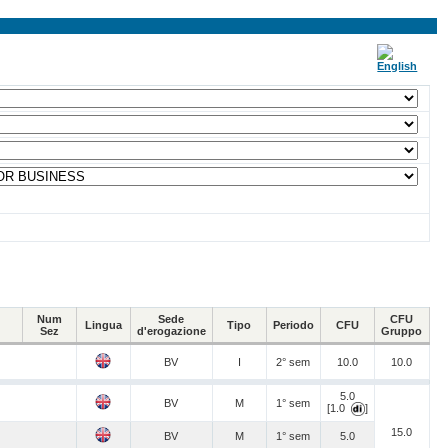
Num
Sede
CFU
Lingua
Tipo
Periodo
CFU
Sez
d'erogazione
Gruppo
BV
I
2° sem
10.0
10.0
5.0
BV
M
1° sem
[1.0
]
15.0
BV
M
1° sem
5.0