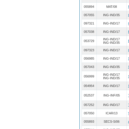
055894
MAT/08
057055
ING-IND/35
097321
ING-IND/17
057038
ING-IND/17
ING-IND/17
053729
ING-IND/35
097323
ING-IND/17
056985
ING-IND/17
057043
ING-IND/35
ING-IND/17
056999
ING-IND/35
054954
ING-IND/17
052537
ING-INF/05
057252
ING-IND/17
057050
ICAR/13
055893
SECS-S/06