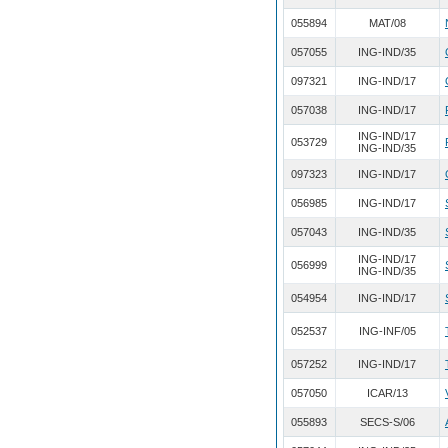
055894
MAT/08
057055
ING-IND/35
097321
ING-IND/17
057038
ING-IND/17
ING-IND/17
053729
ING-IND/35
097323
ING-IND/17
056985
ING-IND/17
057043
ING-IND/35
ING-IND/17
056999
ING-IND/35
054954
ING-IND/17
052537
ING-INF/05
057252
ING-IND/17
057050
ICAR/13
055893
SECS-S/06