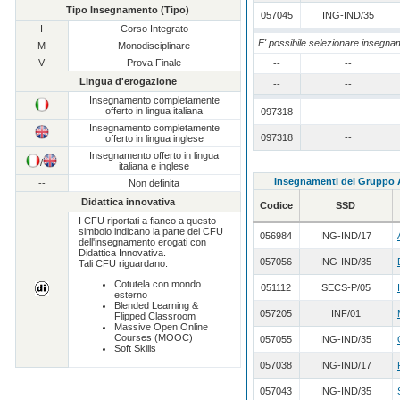
Tipo Insegnamento (Tipo)
057045
ING-IND/35
I
Corso Integrato
E' possibile selezionare insegname
M
Monodisciplinare
V
Prova Finale
--
--
Lingua d'erogazione
--
--
Insegnamento completamente
offerto in lingua italiana
097318
--
Insegnamento completamente
097318
--
offerto in lingua inglese
Insegnamento offerto in lingua
/
italiana e inglese
Insegnamenti del Gruppo
--
Non definita
Didattica innovativa
Codice
SSD
I CFU riportati a fianco a questo
simbolo indicano la parte dei CFU
056984
ING-IND/17
dell'insegnamento erogati con
Didattica Innovativa.
057056
ING-IND/35
Tali CFU riguardano:
Cotutela con mondo
051112
SECS-P/05
esterno
Blended Learning &
057205
INF/01
Flipped Classroom
Massive Open Online
Courses (MOOC)
057055
ING-IND/35
Soft Skills
057038
ING-IND/17
057043
ING-IND/35