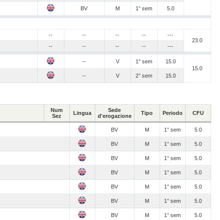
BV
M
1° sem
5.0
--
--
--
--
---
23.0
--
--
--
--
---
--
V
1° sem
15.0
15.0
--
V
2° sem
15.0
Num
Sede
Lingua
Tipo
Periodo
CFU
Sez
d'erogazione
BV
M
1° sem
5.0
BV
M
1° sem
5.0
BV
M
1° sem
5.0
BV
M
1° sem
5.0
BV
M
1° sem
5.0
BV
M
1° sem
5.0
BV
M
1° sem
5.0