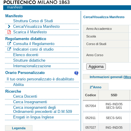
manifesti
Manifesto
Cerca/Visualizza Manifesto
Struttura Corso di Studi
Cerca/Visualizza Manifesto
Anno Accademico
Scarica il Manifesto
Scuola
Regolamento didattico
Consulta il Regolamento
Corso di Studi
Indicatori corsi di studio
Elenco docenti
Anno Corso
Strutture didattiche
Internazionalizzazione
Orario Personalizzato
Informazioni generali
(
Mos
Il tuo orario personalizzato è disabilitato
Abilita
o
2
Anno
Ricerche
Codice
SSD
Cerca Docenti
Cerca Insegnamenti
ING-IND/35
057054
Cerca insegnamenti degli
SECS-S/01
Ordinamenti precedenti al D.M.509
Erogati in lingua Inglese
052911
SECS-S/01
057027
ING-IND/35
Legenda