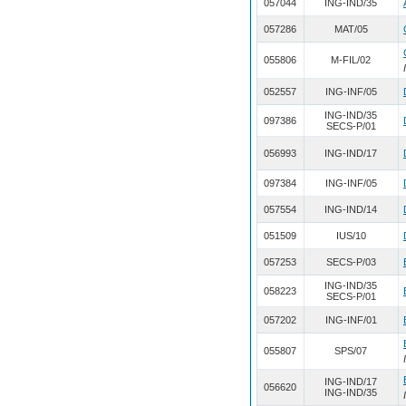
057044
ING-IND/35
057286
MAT/05
055806
M-FIL/02
052557
ING-INF/05
ING-IND/35
097386
SECS-P/01
056993
ING-IND/17
097384
ING-INF/05
057554
ING-IND/14
051509
IUS/10
057253
SECS-P/03
ING-IND/35
058223
SECS-P/01
057202
ING-INF/01
055807
SPS/07
ING-IND/17
056620
ING-IND/35