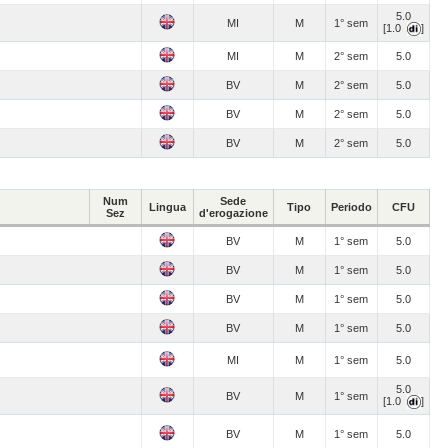
5.0
MI
M
1° sem
[1.0
]
MI
M
2° sem
5.0
BV
M
2° sem
5.0
BV
M
2° sem
5.0
BV
M
2° sem
5.0
Num
Sede
Lingua
Tipo
Periodo
CFU
Sez
d'erogazione
BV
M
1° sem
5.0
BV
M
1° sem
5.0
BV
M
1° sem
5.0
BV
M
1° sem
5.0
MI
M
1° sem
5.0
5.0
BV
M
1° sem
[1.0
]
BV
M
1° sem
5.0