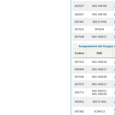
052537
ING-INF/05
052557
ING-INF/05
097387
SECS-P/05
057022
SPS/04
057038
ING-IND/17
Insegnamenti del Grupp
Codice
SSD
097313
ING-IND/16
056984
ING-IND/17
057045
ING-IND/35
057072
ING-IND/17
ING-IND/17
055771
ING-IND/35
052911
SECS-S/01
097362
ICAR/13