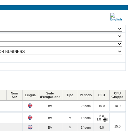
Num
Sede
CFU
Lingua
Tipo
Periodo
CFU
Sez
d'erogazione
Gruppo
BV
I
2° sem
10.0
10.0
5.0
BV
M
1° sem
[1.0
]
15.0
BV
M
1° sem
5.0