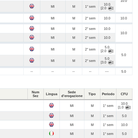
10.0
10.0
MI
M
1° sem
[2.0
]
MI
M
2° sem
10.0
10.0
MI
M
2° sem
10.0
10.0
MI
M
2° sem
10.0
5.0
MI
M
2° sem
[2.0
]
5.0
5.0
MI
M
2° sem
[3.0
]
--
--
--
--
---
5.0
Num
Sede
Lingua
Tipo
Periodo
CFU
Sez
d'erogazione
10.0
MI
M
1° sem
[1.0
]
MI
M
1° sem
5.0
MI
M
1° sem
10.0
MI
M
1° sem
5.0