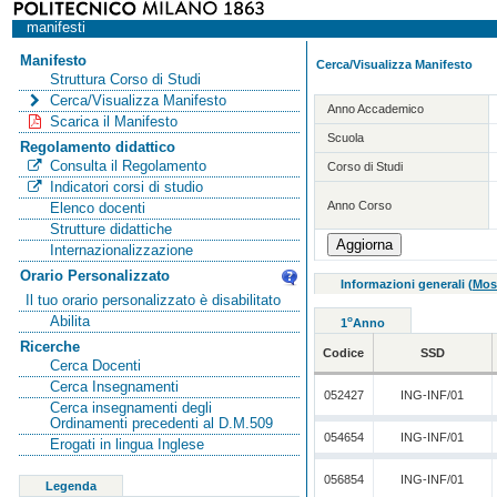
manifesti
Manifesto
Cerca/Visualizza Manifesto
Struttura Corso di Studi
Cerca/Visualizza Manifesto
Anno Accademico
Scarica il Manifesto
Scuola
Regolamento didattico
Consulta il Regolamento
Corso di Studi
Indicatori corsi di studio
Anno Corso
Elenco docenti
Strutture didattiche
Internazionalizzazione
Orario Personalizzato
Informazioni generali
(
Mos
Il tuo orario personalizzato è disabilitato
Abilita
o
1
Anno
Ricerche
Codice
SSD
Cerca Docenti
Cerca Insegnamenti
052427
ING-INF/01
Cerca insegnamenti degli
Ordinamenti precedenti al D.M.509
054654
ING-INF/01
Erogati in lingua Inglese
056854
ING-INF/01
Legenda