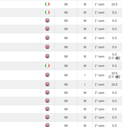
MI
M
1° sem
10.0
MI
M
1° sem
5.0
MI
M
1° sem
5.0
MI
M
1° sem
5.0
MI
M
1° sem
5.0
MI
M
1° sem
5.0
5.0
MI
M
1° sem
[1.0
]
MI
M
1° sem
5.0
10.0
MI
I
1° sem
[2.0
]
MI
I
1° sem
10.0
MI
M
2° sem
5.0
MI
M
2° sem
5.0
MI
M
2° sem
5.0
MI
M
2° sem
5.0
MI
M
2° sem
5.0