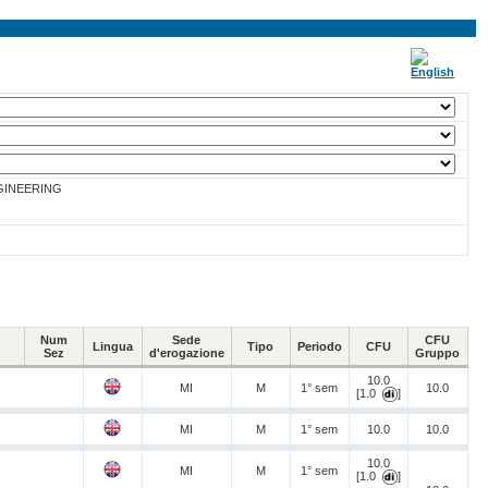
GINEERING
Num
Sede
CFU
Lingua
Tipo
Periodo
CFU
Sez
d'erogazione
Gruppo
10.0
MI
M
1° sem
10.0
[1.0
]
MI
M
1° sem
10.0
10.0
10.0
MI
M
1° sem
[1.0
]