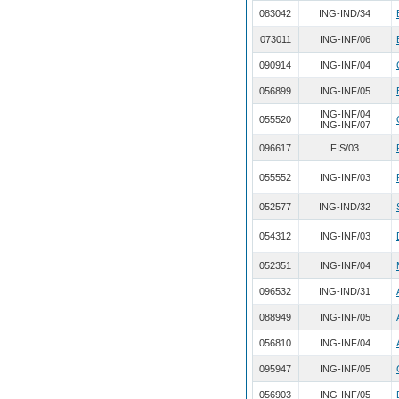
083042
ING-IND/34
073011
ING-INF/06
090914
ING-INF/04
056899
ING-INF/05
ING-INF/04
055520
ING-INF/07
096617
FIS/03
055552
ING-INF/03
052577
ING-IND/32
054312
ING-INF/03
052351
ING-INF/04
096532
ING-IND/31
088949
ING-INF/05
056810
ING-INF/04
095947
ING-INF/05
056903
ING-INF/05