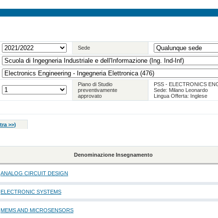
Sede
Piano di Studio
PSS - ELECTRONICS EN
preventivamente
Sede: Milano Leonardo
approvato
Lingua Offerta: Inglese
tra >>
)
Denominazione Insegnamento
ANALOG CIRCUIT DESIGN
ELECTRONIC SYSTEMS
MEMS AND MICROSENSORS