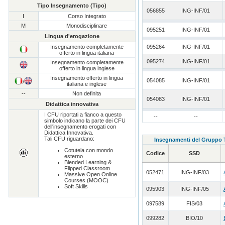
Tipo Insegnamento (Tipo)
056855
ING-INF/01
I
Corso Integrato
M
Monodisciplinare
095251
ING-INF/01
Lingua d'erogazione
Insegnamento completamente
095264
ING-INF/01
offerto in lingua italiana
095274
ING-INF/01
Insegnamento completamente
offerto in lingua inglese
Insegnamento offerto in lingua
054085
ING-INF/01
/
italiana e inglese
--
Non definita
054083
ING-INF/01
Didattica innovativa
I CFU riportati a fianco a questo
--
--
simbolo indicano la parte dei CFU
dell'insegnamento erogati con
Didattica Innovativa.
Tali CFU riguardano:
Insegnamenti del Gruppo
Cotutela con mondo
Codice
SSD
esterno
Blended Learning &
Flipped Classroom
052471
ING-INF/03
Massive Open Online
Courses (MOOC)
Soft Skills
095903
ING-INF/05
097589
FIS/03
099282
BIO/10