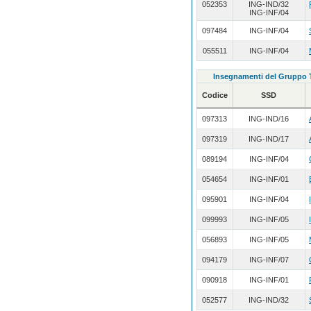
052353
ING-IND/32
ING-INF/04
097484
ING-INF/04
055511
ING-INF/04
Insegnamenti del Gruppo
Codice
SSD
097313
ING-IND/16
097319
ING-IND/17
089194
ING-INF/04
054654
ING-INF/01
095901
ING-INF/04
099993
ING-INF/05
056893
ING-INF/05
094179
ING-INF/07
090918
ING-INF/01
052577
ING-IND/32