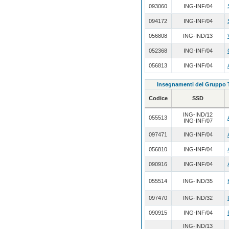
093060
ING-INF/04
094172
ING-INF/04
056808
ING-IND/13
052368
ING-INF/04
056813
ING-INF/04
Insegnamenti del Gruppo
Codice
SSD
ING-IND/12
055513
ING-INF/07
097471
ING-INF/04
056810
ING-INF/04
090916
ING-INF/04
055514
ING-IND/35
097470
ING-IND/32
090915
ING-INF/04
ING-IND/13