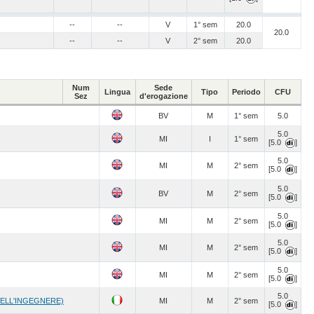
--
--
V
1° sem
20.0
20.0
--
--
V
2° sem
20.0
Num
Sede
Lingua
Tipo
Periodo
CFU
Sez
d'erogazione
BV
M
1° sem
5.0
5.0
MI
I
1° sem
[5.0
]
5.0
MI
M
2° sem
[5.0
]
5.0
BV
M
2° sem
[5.0
]
5.0
MI
M
2° sem
[5.0
]
5.0
MI
M
2° sem
[5.0
]
5.0
MI
M
2° sem
[5.0
]
5.0
DELL'INGEGNERE)
MI
M
2° sem
[5.0
]