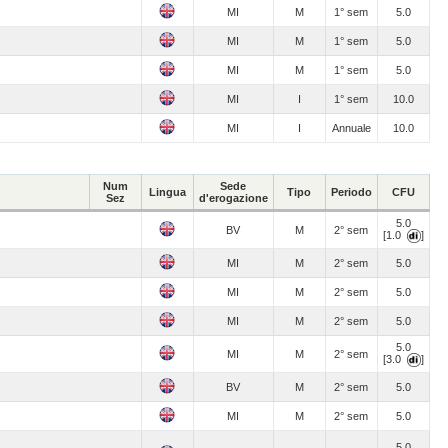
MI
M
1° sem
5.0
MI
M
1° sem
5.0
MI
M
1° sem
5.0
MI
I
1° sem
10.0
MI
I
Annuale
10.0
Num
Sede
Lingua
Tipo
Periodo
CFU
Sez
d'erogazione
5.0
BV
M
2° sem
[1.0
]
MI
M
2° sem
5.0
MI
M
2° sem
5.0
MI
M
2° sem
5.0
5.0
MI
M
2° sem
[3.0
]
BV
M
2° sem
5.0
MI
M
2° sem
5.0
5.0