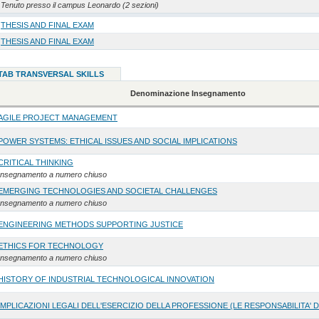
Tenuto presso il campus Leonardo (2 sezioni)
THESIS AND FINAL EXAM
THESIS AND FINAL EXAM
o TAB TRANSVERSAL SKILLS
Denominazione Insegnamento
AGILE PROJECT MANAGEMENT
POWER SYSTEMS: ETHICAL ISSUES AND SOCIAL IMPLICATIONS
CRITICAL THINKING
Insegnamento a numero chiuso
EMERGING TECHNOLOGIES AND SOCIETAL CHALLENGES
Insegnamento a numero chiuso
ENGINEERING METHODS SUPPORTING JUSTICE
ETHICS FOR TECHNOLOGY
Insegnamento a numero chiuso
HISTORY OF INDUSTRIAL TECHNOLOGICAL INNOVATION
IMPLICAZIONI LEGALI DELL'ESERCIZIO DELLA PROFESSIONE (LE RESPONSABILITA' 