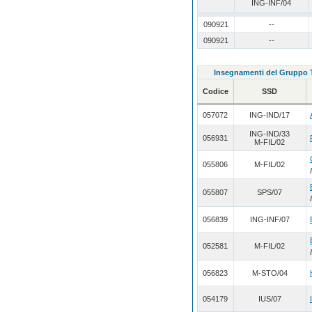
ING-INF/04
090921
--
090921
--
Insegnamenti del Grupp
Codice
SSD
057072
ING-IND/17
ING-IND/33
056931
M-FIL/02
055806
M-FIL/02
055807
SPS/07
056839
ING-INF/07
052581
M-FIL/02
056823
M-STO/04
054179
IUS/07