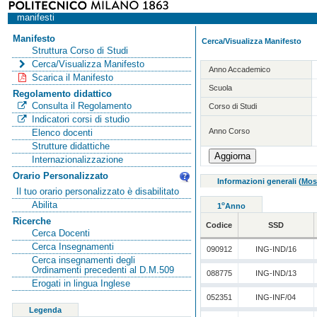
manifesti
Manifesto
Cerca/Visualizza Manifesto
Struttura Corso di Studi
Cerca/Visualizza Manifesto
Anno Accademico
Scarica il Manifesto
Scuola
Regolamento didattico
Consulta il Regolamento
Corso di Studi
Indicatori corsi di studio
Anno Corso
Elenco docenti
Strutture didattiche
Internazionalizzazione
Orario Personalizzato
Informazioni generali
(
Mos
Il tuo orario personalizzato è disabilitato
Abilita
o
1
Anno
Ricerche
Codice
SSD
Cerca Docenti
Cerca Insegnamenti
090912
ING-IND/16
Cerca insegnamenti degli
Ordinamenti precedenti al D.M.509
088775
ING-IND/13
Erogati in lingua Inglese
052351
ING-INF/04
Legenda