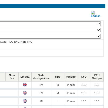
D CONTROL ENGINEERING
Num
Sede
CFU
Lingua
Tipo
Periodo
CFU
Sez
d'erogazione
Gruppo
BV
M
1° sem
10.0
10.0
BV
M
1° sem
10.0
10.0
MI
I
1° sem
10.0
10.0