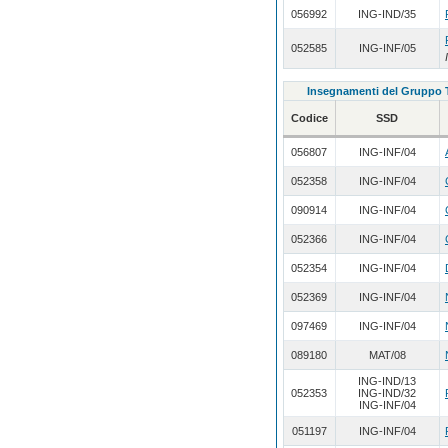
056992
ING-IND/35
052585
ING-INF/05
Insegnamenti del Gruppo
Codice
SSD
056807
ING-INF/04
052358
ING-INF/04
090914
ING-INF/04
052366
ING-INF/04
052354
ING-INF/04
052369
ING-INF/04
097469
ING-INF/04
089180
MAT/08
ING-IND/13
052353
ING-IND/32
ING-INF/04
051197
ING-INF/04