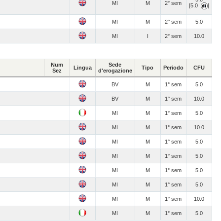
MI
M
2° sem
[5.0
]
MI
M
2° sem
5.0
MI
I
2° sem
10.0
Num
Sede
Lingua
Tipo
Periodo
CFU
Sez
d'erogazione
BV
M
1° sem
5.0
BV
M
1° sem
10.0
MI
M
1° sem
5.0
MI
M
1° sem
10.0
MI
M
1° sem
5.0
MI
M
1° sem
5.0
MI
M
1° sem
5.0
MI
M
1° sem
5.0
MI
M
1° sem
10.0
MI
M
1° sem
5.0