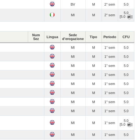
BV
M
2° sem
5.0
5.0
MI
M
2° sem
[5.0
]
Num
Sede
Lingua
Tipo
Periodo
CFU
Sez
d'erogazione
MI
M
1° sem
5.0
MI
M
1° sem
5.0
MI
M
1° sem
5.0
MI
M
1° sem
5.0
MI
M
1° sem
5.0
MI
M
1° sem
5.0
MI
M
1° sem
5.0
MI
M
1° sem
5.0
5.0
MI
M
1° sem
[5.0
]
MI
M
1° sem
5.0