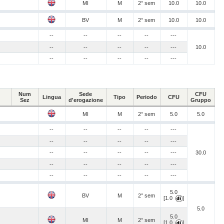
MI
M
2° sem
10.0
10.0
BV
M
2° sem
10.0
10.0
--
--
--
--
---
--
--
--
--
---
10.0
--
--
--
--
---
Num
Sede
CFU
Lingua
Tipo
Periodo
CFU
Sez
d'erogazione
Gruppo
MI
M
2° sem
5.0
5.0
--
--
--
--
---
--
--
--
--
---
--
--
--
--
---
30.0
--
--
--
--
---
--
--
--
--
---
5.0
BV
M
2° sem
[1.0
]
5.0
5.0
MI
M
2° sem
[1.0
]