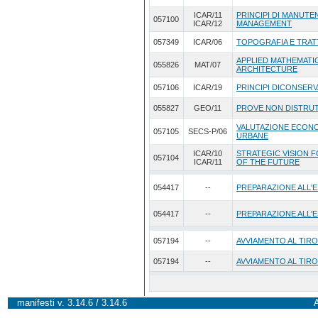
ICAR/11
PRINCIPI DI MANUTEN
057100
ICAR/12
MANAGEMENT
057349
ICAR/06
TOPOGRAFIA E TRAT
APPLIED MATHEMATI
055826
MAT/07
ARCHITECTURE
057106
ICAR/19
PRINCIPI DICONSERV
055827
GEO/11
PROVE NON DISTRUT
VALUTAZIONE ECONO
057105
SECS-P/06
URBANE
ICAR/10
STRATEGIC VISION 
057104
ICAR/11
OF THE FUTURE
054417
--
PREPARAZIONE ALL'E
054417
--
PREPARAZIONE ALL'E
057194
--
AVVIAMENTO AL TIRO
057194
--
AVVIAMENTO AL TIRO
manifesti v. 3.14.6 / 3.14.6
A