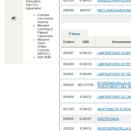
051310
ICAR/01
IDRAULICA APPLICAT
Innovativa.
Tali CFU
riguardano:
096389
MAT/07
MECCANICA RAZION
Cotutela
con mondo
esterno
Blended
Learning &
Flipped
o
3
Anno
Classroom
Massive
Codice
SSD
Denominazi
Open
Online
Courses
054397
ICAR/10
LABORATORIO DI AR
(MOOC)
Soft Skills
054399
ICAR/10
LABORATORIO DI INT
054401
ICAR/09
LABORATORIO DI TE
ECONOMIA DELLA LO
055825
SECS-P/06
INVESTIMENTI NEL 
054409
ICAR/11
LABORATORIO DI CA
057103
ICAR/10
ADATTABILITA' E RIG
099600
ICAR/07
GEOTECNICA
053118
ICAR/11
INGEGNERIA DELLA 