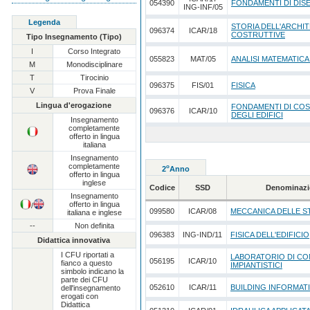
054390
FONDAMENTI DI DI
ING-INF/05
Legenda
STORIA DELL'ARCHI
096374
ICAR/18
COSTRUTTIVE
Tipo Insegnamento (Tipo)
I
Corso Integrato
055823
MAT/05
ANALISI MATEMATICA
M
Monodisciplinare
T
Tirocinio
096375
FIS/01
FISICA
V
Prova Finale
Lingua d'erogazione
FONDAMENTI DI CO
096376
ICAR/10
DEGLI EDIFICI
Insegnamento
completamente
offerto in lingua
italiana
Insegnamento
completamente
o
2
Anno
offerto in lingua
inglese
Codice
SSD
Denominazi
Insegnamento
offerto in lingua
/
099580
ICAR/08
MECCANICA DELLE 
italiana e inglese
--
Non definita
096383
ING-IND/11
FISICA DELL'EDIFICIO
Didattica innovativa
I CFU riportati a
LABORATORIO DI COM
056195
ICAR/10
fianco a questo
IMPIANTISTICI
simbolo indicano la
parte dei CFU
052610
ICAR/11
BUILDING INFORMAT
dell'insegnamento
erogati con
Didattica