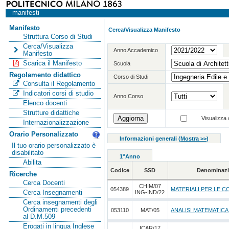
manifesti
Manifesto
Cerca/Visualizza Manifesto
Struttura Corso di Studi
Cerca/Visualizza
Anno Accademico
Manifesto
Scarica il Manifesto
Scuola
Regolamento didattico
Corso di Studi
Consulta il Regolamento
Indicatori corsi di studio
Anno Corso
Elenco docenti
Strutture didattiche
Visualizza o
Internazionalizzazione
Orario Personalizzato
Informazioni generali
(
Mostra >>
)
Il tuo orario personalizzato è
disabilitato
o
1
Anno
Abilita
Codice
SSD
Denominazi
Ricerche
Cerca Docenti
CHIM/07
054389
MATERIALI PER LE C
Cerca Insegnamenti
ING-IND/22
Cerca insegnamenti degli
Ordinamenti precedenti
053110
MAT/05
ANALISI MATEMATICA
al D.M.509
Erogati in lingua Inglese
ICAR/17