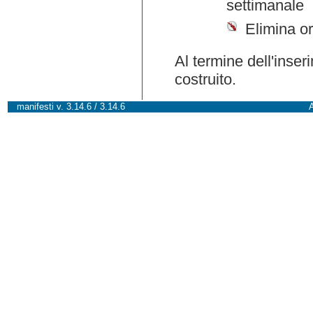
settimanale
Elimina or
Al termine dell'inser
costruito.
manifesti v. 3.14.6 / 3.14.6
A