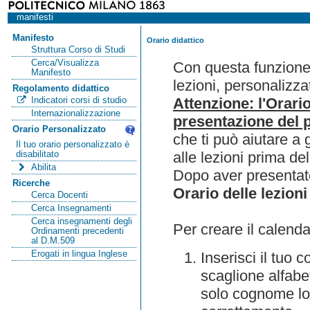
manifesti
Manifesto
Orario didattico
Struttura Corso di Studi
Cerca/Visualizza
Con questa funzione 
Manifesto
lezioni, personalizza
Regolamento didattico
Attenzione: l'Orari
Indicatori corsi di studio
Internazionalizzazione
presentazione del p
Orario Personalizzato
che ti può aiutare a 
Il tuo orario personalizzato è
alle lezioni prima de
disabilitato
Abilita
Dopo aver presentato
Ricerche
Orario delle lezioni
Cerca Docenti
Cerca Insegnamenti
Cerca insegnamenti degli
Per creare il calenda
Ordinamenti precedenti
al D.M.509
Erogati in lingua Inglese
Inserisci il tuo
scaglione alfabet
solo cognome lo