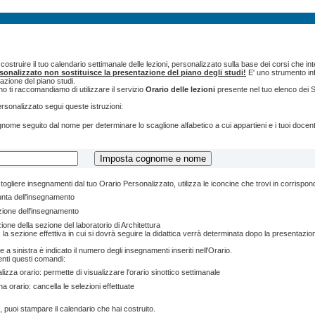
ostruire il tuo calendario settimanale delle lezioni, personalizzato sulla base dei corsi che int
rsonalizzato non sostituisce la presentazione del piano degli studi!
E' uno strumento inf
tazione del piano studi.
o ti raccomandiamo di utilizzare il servizio
Orario delle lezioni
presente nel tuo elenco dei S
ersonalizzato segui queste istruzioni:
cognome seguito dal nome per determinare lo scaglione alfabetico a cui appartieni e i tuoi doce
togliere insegnamenti dal tuo Orario Personalizzato, utilizza le iconcine che trovi in corrispo
unta dell'insegnamento
zione dell'insegnamento
ione della sezione del laboratorio di Architettura
 la sezione effettiva in cui si dovrà seguire la didattica verrà determinata dopo la presentazion
e a sinistra è indicato il numero degli insegnamenti inseriti nell'Orario.
enti questi comandi:
lizza orario: permette di visualizzare l'orario sinottico settimanale
na orario: cancella le selezioni effettuate
, puoi stampare il calendario che hai costruito.