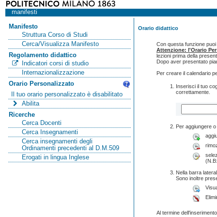
manifesti
Manifesto
Orario didattico
Struttura Corso di Studi
Cerca/Visualizza Manifesto
Con questa funzione puoi c
Attenzione: l'Orario Pe
Regolamento didattico
lezioni prima della presen
Dopo aver presentato pian
Indicatori corsi di studio
Internazionalizzazione
Per creare il calendario p
Orario Personalizzato
Inserisci il tuo 
correttamente.
Il tuo orario personalizzato è disabilitato
Abilita
Ricerche
Cerca Docenti
Per aggiungere o 
Cerca Insegnamenti
aggi
Cerca insegnamenti degli
rimo
Ordinamenti precedenti al D.M.509
selez
Erogati in lingua Inglese
(N.B:
Nella barra lateral
Sono inoltre pres
Visua
Elimi
Al termine dell'inserimento