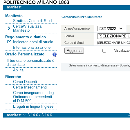
manifesti
Manifesto
Cerca/Visualizza Manifesto
Struttura Corso di Studi
Cerca/Visualizza
Anno Accademico
Manifesto
Scuola
Regolamento didattico
Indicatori corsi di studio
Corso di Studi
[SELEZIONARE UN C
Internazionalizzazione
Visualizza o
Orario Personalizzato
Il tuo orario personalizzato è
disabilitato
Selezionare il contesto di interesse (Scuol
Abilita
Ricerche
Cerca Docenti
Cerca Insegnamenti
Cerca insegnamenti degli
Ordinamenti precedenti
al D.M.509
Erogati in lingua Inglese
manifesti v. 3.14.6 / 3.14.6
A