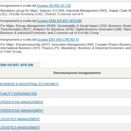
Insegnamenti a scelta dal
Gruppo I40 IND SC CIE
Mandatory group for Major: Industry 4.0 (I40); Industrial Management (IND); Supply Chain
(SC); Circular Economy (CIE). Choices 3 courses out of 4.
Insegnamenti a scelta dal
Gruppo ENM SSI BST AFB DBI
For Major: Energy Management (ENM); Sustainability & Social Impact (SSI); Business Strat
Transformation (BST); Analytics for Business (AFB); Digital Business Innovation (DBI). Man
Business & Industrial Economics and 2 courses out of 4 of this Group.
Insegnamenti a scelta dal
Gruppo ENT INN CPB INT FI
For Major: Entrepreneurship (ENT); Innovation Management (INN; Complex Project Busines
International Business (INT); Finance (FI). Mandatory: Business & Industrial Economics and
of 3 this Group.
 ENM SSI BST AFB DBI
Denominazione Insegnamento
BUSINESS & INDUSTRIAL ECONOMICS
QUALITY DATA ANALYSIS
OPERATIONS MANAGEMENT
OPERATIONS MANAGEMENT
LOGISTICS MANAGEMENT
LOGISTICS MANAGEMENT