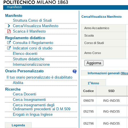
manifesti
Manifesto
Cerca/Visualizza Manifesto
Struttura Corso di Studi
Cerca/Visualizza Manifesto
Anno Accademico
Scarica il Manifesto
Scuola
Regolamento didattico
Consulta il Regolamento
Corso di Studi
Indicatori corsi di studio
Anno Corso
Elenco docenti
Strutture didattiche
Internazionalizzazione
Orario Personalizzato
Informazioni generali
(
Mos
Il tuo orario personalizzato è disabilitato
Abilita
o
1
Anno
Ricerche
Codice
SSD
Cerca Docenti
Cerca Insegnamenti
096078
ING-IND/35
Cerca insegnamenti degli
Ordinamenti precedenti al D.M.509
052795
ING-IND/35
Erogati in lingua Inglese
052796
ING-IND/35
Legenda