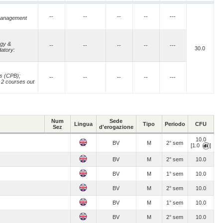
--
--
--
--
---
 Management
egy &
--
--
--
--
---
30.0
datory:
s (CPB);
--
--
--
--
---
 2 courses out
Num
Sede
Lingua
Tipo
Periodo
CFU
Sez
d'erogazione
10.0
BV
M
2° sem
[1.0
]
BV
M
2° sem
10.0
BV
M
1° sem
10.0
BV
M
2° sem
10.0
BV
M
1° sem
10.0
BV
M
2° sem
10.0