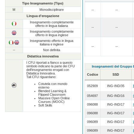
Tipo Insegnamento (Tipo)
M
Monodisciplinare
--
--
Lingua d'erogazione
Insegnamento completamente
offerto in lingua italiana
--
--
Insegnamento completamente
offerto in lingua inglese
Insegnamento offerto in lingua
/
italiana e inglese
--
--
--
Non definita
Didattica innovativa
I CFU riportati a fianco a questo
simbolo indicano la parte dei CFU
Insegnamenti del Gruppo
dell'insegnamento erogati con
Didattica Innovativa.
Codice
SSD
Tali CFU riguardano:
Cotutela con mondo
052909
ING-IND/35
esterno
Blended Learning &
Flipped Classroom
054697
ING-IND/16
Massive Open Online
Courses (MOOC)
096088
ING-IND/17
Soft Skills
096088
ING-IND/17
096089
ING-IND/17
096089
ING-IND/17