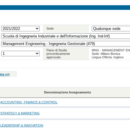
Sede
Piano di Studio
MNG - MANAGEMENT EN
preventivamente
Sede: Milano Bovisa
approvato
Lingua Offerta: Inglese
tra >>
)
Denominazione Insegnamento
ACCOUNTING, FINANCE & CONTROL
STRATEGY & MARKETING
LEADERSHIP & INNOVATION