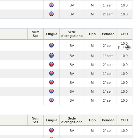
BV
M
1° sem
10.0
BV
M
2° sem
10.0
Num
Sede
Lingua
Tipo
Periodo
CFU
Sez
d'erogazione
10.0
BV
M
2° sem
[1.0
]
BV
M
1° sem
10.0
BV
M
2° sem
10.0
BV
M
1° sem
10.0
BV
M
2° sem
10.0
BV
M
1° sem
10.0
BV
M
2° sem
10.0
Num
Sede
Lingua
Tipo
Periodo
CFU
Sez
d'erogazione
BV
M
2° sem
10.0