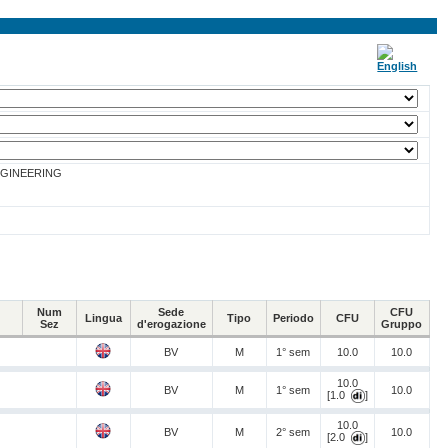
GINEERING
Num
Sede
CFU
Lingua
Tipo
Periodo
CFU
Sez
d'erogazione
Gruppo
BV
M
1° sem
10.0
10.0
10.0
BV
M
1° sem
10.0
[1.0
]
10.0
BV
M
2° sem
10.0
[2.0
]