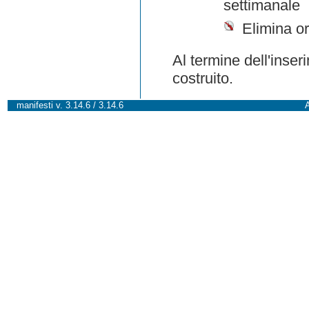
settimanale
Elimina or
Al termine dell'inser
costruito.
manifesti v. 3.14.6 / 3.14.6
A