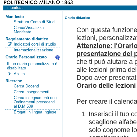
manifesti
Manifesto
Orario didattico
Struttura Corso di Studi
Cerca/Visualizza
Con questa funzione 
Manifesto
lezioni, personalizza
Regolamento didattico
Attenzione: l'Orari
Indicatori corsi di studio
Internazionalizzazione
presentazione del p
Orario Personalizzato
che ti può aiutare a 
Il tuo orario personalizzato è
alle lezioni prima de
disabilitato
Abilita
Dopo aver presentato
Ricerche
Orario delle lezioni
Cerca Docenti
Cerca Insegnamenti
Cerca insegnamenti degli
Per creare il calenda
Ordinamenti precedenti
al D.M.509
Erogati in lingua Inglese
Inserisci il tuo
scaglione alfabet
solo cognome lo