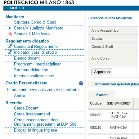
manifesti
Manifesto
Cerca/Visualizza Manifesto
Struttura Corso di Studi
Cerca/Visualizza Manifesto
Anno Accademico
Scarica il Manifesto
Scuola
Regolamento didattico
Consulta il Regolamento
Corso di Studi
Indicatori corsi di studio
Elenco docenti
Anno Corso
Programmi interdisciplinari
Strutture didattiche
Internazionalizzazione
Orario Personalizzato
Informazioni generali
(
Mos
Il tuo orario personalizzato è disabilitato
o
1
Anno
Abilita
Ricerche
Codice
SSD SM 639/24
Cerca Docenti
CHEM-06/A
Cerca Insegnamenti
054389
IMAT-01/A
Cerca insegnamenti degli
Ordinamenti precedenti al D.M.509
053110
MATH-03/A
Erogati in lingua Inglese
CEAR-10/A