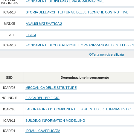
FONDAMENTI DI DISEGNO E PROGRAMMAZIONE
ING-INF/05
ICAR/18
STORIA DELL'ARCHITETTURA E DELLE TECNICHE COSTRUTTIVE
MAT/05
ANALISI MATEMATICA 2
FIS/01
FISICA
ICAR/10
FONDAMENTI DI COSTRUZIONE E ORGANIZZAZIONE DEGLI EDIFICI
Offerta non diversificata
SSD
Denominazione Insegnamento
ICAR/08
MECCANICA DELLE STRUTTURE
ING-IND/11
FISICA DELL'EDIFICIO
ICAR/10
LABORATORIO DI COMPONENTI E SISTEMI EDILIZI E IMPIANTISTICI
ICAR/11
BUILDING INFORMATION MODELLING
ICAR/01
IDRAULICA APPLICATA