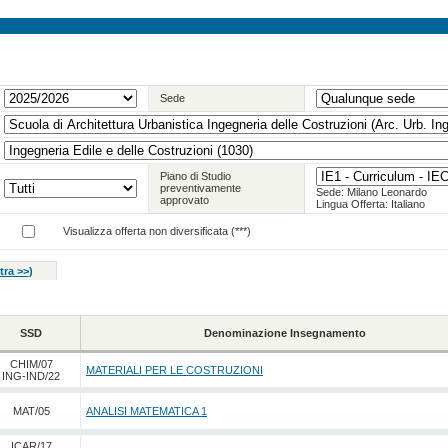
Sede
Piano di Studio
preventivamente
Sede: Milano Leonardo
approvato
Lingua Offerta: Italiano
Visualizza offerta non diversificata (***)
tra >>
)
SSD
Denominazione Insegnamento
CHIM/07
MATERIALI PER LE COSTRUZIONI
ING-IND/22
MAT/05
ANALISI MATEMATICA 1
ICAR/17