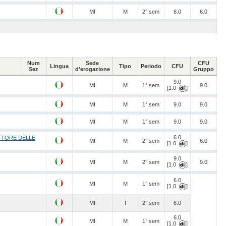
MI
M
2° sem
6.0
6.0
Num
Sede
CFU
Lingua
Tipo
Periodo
CFU
Sez
d'erogazione
Gruppo
9.0
MI
M
1° sem
9.0
[1.0
]
MI
M
1° sem
9.0
9.0
MI
M
1° sem
9.0
9.0
6.0
TTORE DELLE
MI
M
2° sem
6.0
[1.0
]
9.0
MI
M
2° sem
9.0
[1.0
]
6.0
MI
M
1° sem
[1.0
]
MI
I
2° sem
6.0
6.0
MI
M
1° sem
[1.0
]