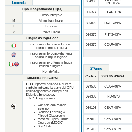
054390
Legenda
IINF-05/A
Tipo Insegnamento (Tipo)
096374
CEAR-11/A
I
Corso Integrato
M
Monodisciplinare
055823
MATH-03/A
T
Tirocinio
V
Prova Finale
096375
PHYS-03/A
Lingua d'erogazione
Insegnamento completamente
096376
CEAR-08/A
offerto in lingua italiana
Insegnamento completamente
offerto in lingua inglese
Insegnamento offerto in lingua
/
italiana e inglese
o
2
Anno
--
Non definita
Codice
SSD SM 639/24
Didattica innovativa
I CFU riportati a fianco a questo
099580
CEAR-06/A
simbolo indicano la parte dei CFU
dell'insegnamento erogati con
Didattica Innovativa.
096383
IIND-07/B
Tali CFU riguardano:
Cotutela con mondo
056195
CEAR-08/A
esterno
Blended Learning &
Flipped Classroom
052610
CEAR-08/B
Massive Open Online
Courses (MOOC)
Soft Skills
051310
CEAR-01/A