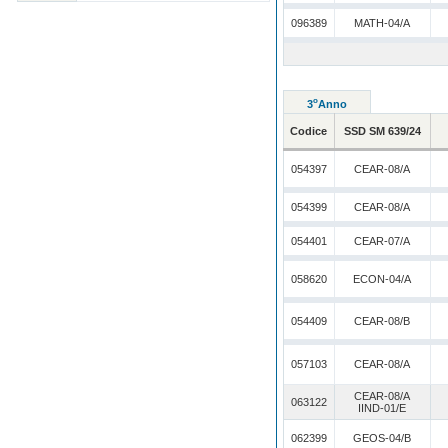
096389
MATH-04/A
o
3
Anno
Codice
SSD SM 639/24
054397
CEAR-08/A
054399
CEAR-08/A
054401
CEAR-07/A
058620
ECON-04/A
054409
CEAR-08/B
057103
CEAR-08/A
CEAR-08/A
063122
IIND-01/E
062399
GEOS-04/B