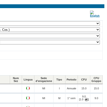
Num
Sede
CFU
Lingua
Tipo
Periodo
CFU
Sez
d'erogazione
Gruppo
MI
I
Annuale
15.0
15.0
9.0
MI
M
1° sem
9.0
[1.0
]