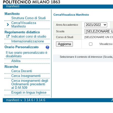
manifesti
Manifesto
Cerca/Visualizza Manifesto
Struttura Corso di Studi
Cerca/Visualizza
Anno Accademico
Manifesto
Scuola
Regolamento didattico
Indicatori corsi di studio
Corso di Studi
[SELEZIONARE UN C
Internazionalizzazione
Visualizza o
Orario Personalizzato
Il tuo orario personalizzato è
disabilitato
Selezionare il contesto di interesse (Scuol
Abilita
Ricerche
Cerca Docenti
Cerca Insegnamenti
Cerca insegnamenti degli
Ordinamenti precedenti
al D.M.509
Erogati in lingua Inglese
manifesti v. 3.14.6 / 3.14.6
A