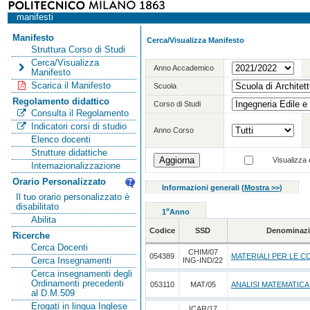
manifesti
Manifesto
Cerca/Visualizza Manifesto
Struttura Corso di Studi
Cerca/Visualizza
Anno Accademico
Manifesto
Scarica il Manifesto
Scuola
Regolamento didattico
Corso di Studi
Consulta il Regolamento
Indicatori corsi di studio
Anno Corso
Elenco docenti
Strutture didattiche
Visualizza o
Internazionalizzazione
Orario Personalizzato
Informazioni generali
(
Mostra >>
)
Il tuo orario personalizzato è
disabilitato
o
1
Anno
Abilita
Codice
SSD
Denominazi
Ricerche
Cerca Docenti
CHIM/07
054389
MATERIALI PER LE C
Cerca Insegnamenti
ING-IND/22
Cerca insegnamenti degli
Ordinamenti precedenti
053110
MAT/05
ANALISI MATEMATICA
al D.M.509
Erogati in lingua Inglese
ICAR/17