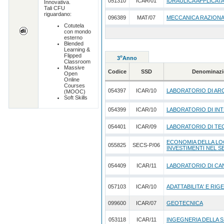
051310
ICAR/01
IDRAULICA APPLICAT
Innovativa.
Tali CFU
riguardano:
096389
MAT/07
MECCANICA RAZION
Cotutela
con mondo
esterno
Blended
Learning &
Flipped
o
3
Anno
Classroom
Massive
Codice
SSD
Denominazi
Open
Online
Courses
054397
ICAR/10
LABORATORIO DI AR
(MOOC)
Soft Skills
054399
ICAR/10
LABORATORIO DI INT
054401
ICAR/09
LABORATORIO DI TE
ECONOMIA DELLA LO
055825
SECS-P/06
INVESTIMENTI NEL 
054409
ICAR/11
LABORATORIO DI CA
057103
ICAR/10
ADATTABILITA' E RIG
099600
ICAR/07
GEOTECNICA
053118
ICAR/11
INGEGNERIA DELLA 