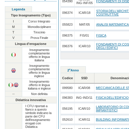
054390
FONDAMENTI DI DI
ING-INF/05
Legenda
STORIA DELL'ARCHI
096374
ICAR/18
COSTRUTTIVE
Tipo Insegnamento (Tipo)
I
Corso Integrato
055823
MAT/05
ANALISI MATEMATICA
M
Monodisciplinare
T
Tirocinio
096375
FIS/01
FISICA
V
Prova Finale
Lingua d'erogazione
FONDAMENTI DI CO
096376
ICAR/10
DEGLI EDIFICI
Insegnamento
completamente
offerto in lingua
italiana
Insegnamento
completamente
o
2
Anno
offerto in lingua
inglese
Codice
SSD
Denominazi
Insegnamento
offerto in lingua
/
099580
ICAR/08
MECCANICA DELLE 
italiana e inglese
--
Non definita
096383
ING-IND/11
FISICA DELL'EDIFICIO
Didattica innovativa
I CFU riportati a
LABORATORIO DI COM
056195
ICAR/10
fianco a questo
IMPIANTISTICI
simbolo indicano la
parte dei CFU
052610
ICAR/11
BUILDING INFORMAT
dell'insegnamento
erogati con
Didattica