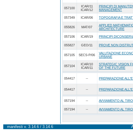
ICAR/11
PRINCIPI DI MANUTEN
057100
ICAR/12
MANAGEMENT
057349
ICAR/06
TOPOGRAFIA E TRAT
APPLIED MATHEMATI
055826
MAT/07
ARCHITECTURE
057106
ICAR/19
PRINCIPI DICONSERV
055827
GEO/11
PROVE NON DISTRUT
VALUTAZIONE ECONO
057105
SECS-P/06
URBANE
ICAR/10
STRATEGIC VISION 
057104
ICAR/11
OF THE FUTURE
054417
--
PREPARAZIONE ALL'E
054417
--
PREPARAZIONE ALL'E
057194
--
AVVIAMENTO AL TIRO
057194
--
AVVIAMENTO AL TIRO
manifesti v. 3.14.6 / 3.14.6
A