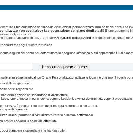
ostruire il tuo calendario settimanale delle lezioni, personalizzato sulla base dei corsi che int
rsonalizzato non sostituisce la presentazione del piano degli studi!
E' uno strumento inf
tazione del piano studi.
o ti raccomandiamo di utilizzare il servizio
Orario delle lezioni
presente nel tuo elenco dei S
ersonalizzato segui queste istruzioni:
cognome seguito dal nome per determinare lo scaglione alfabetico a cui appartieni e i tuoi doce
togliere insegnamenti dal tuo Orario Personalizzato, utilizza le iconcine che trovi in corrispo
unta dell'insegnamento
zione dell'insegnamento
ione della sezione del laboratorio di Architettura
 la sezione effettiva in cui si dovrà seguire la didattica verrà determinata dopo la presentazion
e a sinistra è indicato il numero degli insegnamenti inseriti nell'Orario.
enti questi comandi:
lizza orario: permette di visualizzare l'orario sinottico settimanale
na orario: cancella le selezioni effettuate
, puoi stampare il calendario che hai costruito.