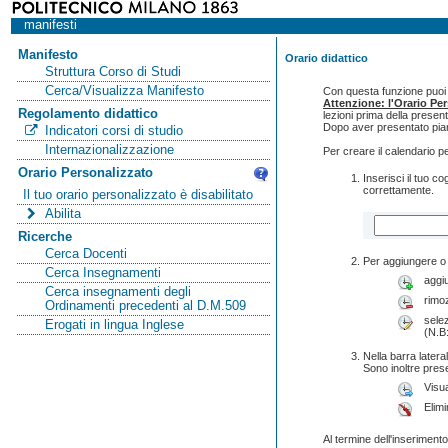
manifesti
Manifesto
Orario didattico
Struttura Corso di Studi
Cerca/Visualizza Manifesto
Con questa funzione puoi c
Attenzione: l'Orario Pe
Regolamento didattico
lezioni prima della presen
Dopo aver presentato pian
Indicatori corsi di studio
Internazionalizzazione
Per creare il calendario p
Orario Personalizzato
Inserisci il tuo 
correttamente.
Il tuo orario personalizzato è disabilitato
Abilita
Ricerche
Cerca Docenti
Per aggiungere o 
Cerca Insegnamenti
aggi
Cerca insegnamenti degli
rimo
Ordinamenti precedenti al D.M.509
selez
Erogati in lingua Inglese
(N.B:
Nella barra lateral
Sono inoltre pres
Visua
Elimi
Al termine dell'inserimento