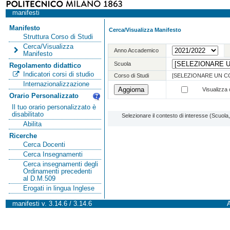
manifesti
Manifesto
Cerca/Visualizza Manifesto
Struttura Corso di Studi
Cerca/Visualizza
Anno Accademico
Manifesto
Scuola
Regolamento didattico
Indicatori corsi di studio
Corso di Studi
[SELEZIONARE UN C
Internazionalizzazione
Visualizza o
Orario Personalizzato
Il tuo orario personalizzato è
disabilitato
Selezionare il contesto di interesse (Scuol
Abilita
Ricerche
Cerca Docenti
Cerca Insegnamenti
Cerca insegnamenti degli
Ordinamenti precedenti
al D.M.509
Erogati in lingua Inglese
manifesti v. 3.14.6 / 3.14.6
A