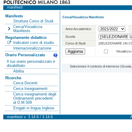
manifesti
Manifesto
Cerca/Visualizza Manifesto
Struttura Corso di Studi
Cerca/Visualizza
Anno Accademico
Manifesto
Scuola
Regolamento didattico
Indicatori corsi di studio
Corso di Studi
[SELEZIONARE UN C
Internazionalizzazione
Visualizza o
Orario Personalizzato
Il tuo orario personalizzato è
disabilitato
Selezionare il contesto di interesse (Scuol
Abilita
Ricerche
Cerca Docenti
Cerca Insegnamenti
Cerca insegnamenti degli
Ordinamenti precedenti
al D.M.509
Erogati in lingua Inglese
manifesti v. 3.14.6 / 3.14.6
A