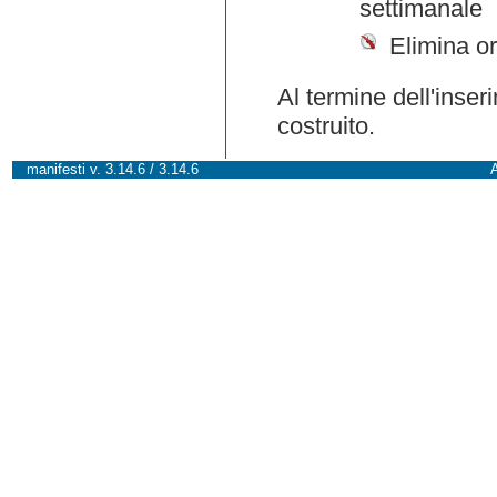
settimanale
Elimina or
Al termine dell'inser
costruito.
manifesti v. 3.14.6 / 3.14.6
A