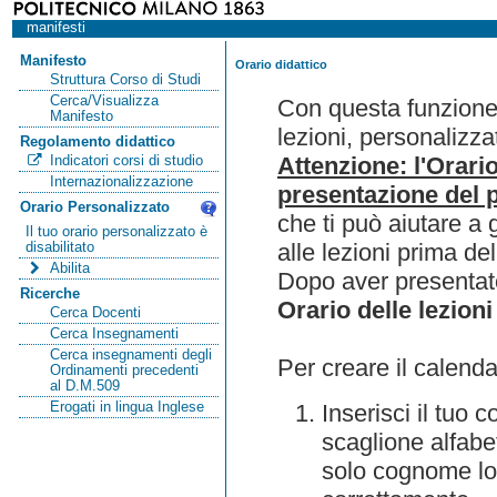
manifesti
Manifesto
Orario didattico
Struttura Corso di Studi
Cerca/Visualizza
Con questa funzione 
Manifesto
lezioni, personalizza
Regolamento didattico
Attenzione: l'Orari
Indicatori corsi di studio
Internazionalizzazione
presentazione del p
Orario Personalizzato
che ti può aiutare a 
Il tuo orario personalizzato è
alle lezioni prima de
disabilitato
Abilita
Dopo aver presentato
Ricerche
Orario delle lezioni
Cerca Docenti
Cerca Insegnamenti
Cerca insegnamenti degli
Per creare il calenda
Ordinamenti precedenti
al D.M.509
Erogati in lingua Inglese
Inserisci il tuo
scaglione alfabet
solo cognome lo