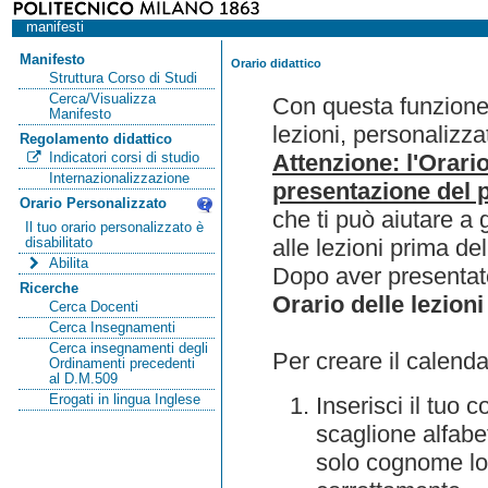
manifesti
Manifesto
Orario didattico
Struttura Corso di Studi
Cerca/Visualizza
Con questa funzione 
Manifesto
lezioni, personalizza
Regolamento didattico
Attenzione: l'Orari
Indicatori corsi di studio
Internazionalizzazione
presentazione del p
Orario Personalizzato
che ti può aiutare a 
Il tuo orario personalizzato è
alle lezioni prima de
disabilitato
Abilita
Dopo aver presentato
Ricerche
Orario delle lezioni
Cerca Docenti
Cerca Insegnamenti
Cerca insegnamenti degli
Per creare il calenda
Ordinamenti precedenti
al D.M.509
Erogati in lingua Inglese
Inserisci il tuo
scaglione alfabet
solo cognome lo