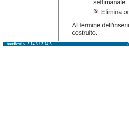
settimanale
Elimina or
Al termine dell'inser
costruito.
manifesti v. 3.14.6 / 3.14.6
A