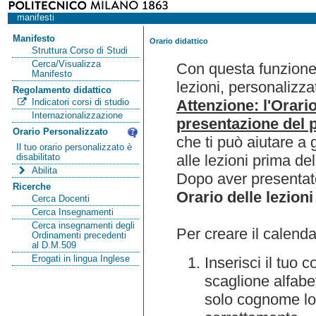
manifesti
Manifesto
Orario didattico
Struttura Corso di Studi
Cerca/Visualizza
Con questa funzione 
Manifesto
lezioni, personalizza
Regolamento didattico
Attenzione: l'Orari
Indicatori corsi di studio
Internazionalizzazione
presentazione del p
Orario Personalizzato
che ti può aiutare a 
Il tuo orario personalizzato è
alle lezioni prima de
disabilitato
Abilita
Dopo aver presentato
Ricerche
Orario delle lezioni
Cerca Docenti
Cerca Insegnamenti
Cerca insegnamenti degli
Per creare il calenda
Ordinamenti precedenti
al D.M.509
Erogati in lingua Inglese
Inserisci il tuo
scaglione alfabet
solo cognome lo