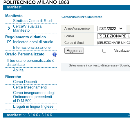
manifesti
Manifesto
Cerca/Visualizza Manifesto
Struttura Corso di Studi
Cerca/Visualizza
Anno Accademico
Manifesto
Scuola
Regolamento didattico
Indicatori corsi di studio
Corso di Studi
[SELEZIONARE UN C
Internazionalizzazione
Visualizza o
Orario Personalizzato
Il tuo orario personalizzato è
disabilitato
Selezionare il contesto di interesse (Scuol
Abilita
Ricerche
Cerca Docenti
Cerca Insegnamenti
Cerca insegnamenti degli
Ordinamenti precedenti
al D.M.509
Erogati in lingua Inglese
manifesti v. 3.14.6 / 3.14.6
A