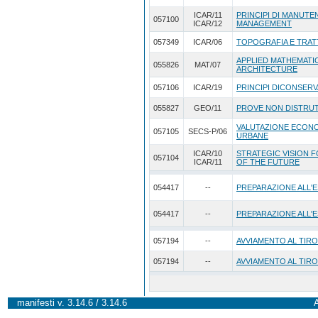
ICAR/11
PRINCIPI DI MANUTEN
057100
ICAR/12
MANAGEMENT
057349
ICAR/06
TOPOGRAFIA E TRAT
APPLIED MATHEMATI
055826
MAT/07
ARCHITECTURE
057106
ICAR/19
PRINCIPI DICONSERV
055827
GEO/11
PROVE NON DISTRUT
VALUTAZIONE ECONO
057105
SECS-P/06
URBANE
ICAR/10
STRATEGIC VISION 
057104
ICAR/11
OF THE FUTURE
054417
--
PREPARAZIONE ALL'E
054417
--
PREPARAZIONE ALL'E
057194
--
AVVIAMENTO AL TIRO
057194
--
AVVIAMENTO AL TIRO
manifesti v. 3.14.6 / 3.14.6
A