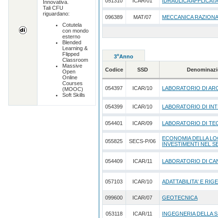
051310
ICAR/01
IDRAULICA APPLICAT
Innovativa.
Tali CFU
riguardano:
096389
MAT/07
MECCANICA RAZION
Cotutela
con mondo
esterno
Blended
Learning &
Flipped
o
3
Anno
Classroom
Massive
Codice
SSD
Denominazi
Open
Online
Courses
054397
ICAR/10
LABORATORIO DI AR
(MOOC)
Soft Skills
054399
ICAR/10
LABORATORIO DI INT
054401
ICAR/09
LABORATORIO DI TE
ECONOMIA DELLA LO
055825
SECS-P/06
INVESTIMENTI NEL 
054409
ICAR/11
LABORATORIO DI CA
057103
ICAR/10
ADATTABILITA' E RIG
099600
ICAR/07
GEOTECNICA
053118
ICAR/11
INGEGNERIA DELLA 