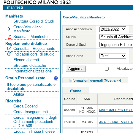
manifesti
Manifesto
Cerca/Visualizza Manifesto
Struttura Corso di Studi
Cerca/Visualizza
Anno Accademico
Manifesto
Scarica il Manifesto
Scuola
Regolamento didattico
Corso di Studi
Consulta il Regolamento
Indicatori corsi di studio
Anno Corso
Elenco docenti
Strutture didattiche
Visualizza o
Internazionalizzazione
Orario Personalizzato
Informazioni generali
(
Mostra >>
)
Il tuo orario personalizzato è
disabilitato
o
1
Anno
Abilita
Codice
SSD
Denominazi
Ricerche
Cerca Docenti
CHIM/07
054389
MATERIALI PER LE C
Cerca Insegnamenti
ING-IND/22
Cerca insegnamenti degli
Ordinamenti precedenti
053110
MAT/05
ANALISI MATEMATICA
al D.M.509
Erogati in lingua Inglese
ICAR/17