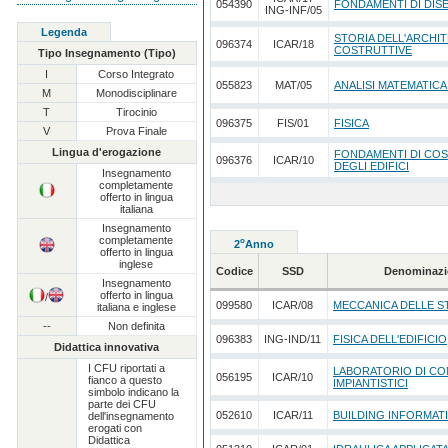
054390
FONDAMENTI DI DI
ING-INF/05
Legenda
STORIA DELL'ARCHI
096374
ICAR/18
COSTRUTTIVE
Tipo Insegnamento (Tipo)
I
Corso Integrato
055823
MAT/05
ANALISI MATEMATICA
M
Monodisciplinare
T
Tirocinio
096375
FIS/01
FISICA
V
Prova Finale
Lingua d'erogazione
FONDAMENTI DI CO
096376
ICAR/10
DEGLI EDIFICI
Insegnamento
completamente
offerto in lingua
italiana
Insegnamento
completamente
o
2
Anno
offerto in lingua
inglese
Codice
SSD
Denominazi
Insegnamento
offerto in lingua
/
099580
ICAR/08
MECCANICA DELLE 
italiana e inglese
--
Non definita
096383
ING-IND/11
FISICA DELL'EDIFICIO
Didattica innovativa
I CFU riportati a
LABORATORIO DI COM
056195
ICAR/10
fianco a questo
IMPIANTISTICI
simbolo indicano la
parte dei CFU
052610
ICAR/11
BUILDING INFORMAT
dell'insegnamento
erogati con
Didattica