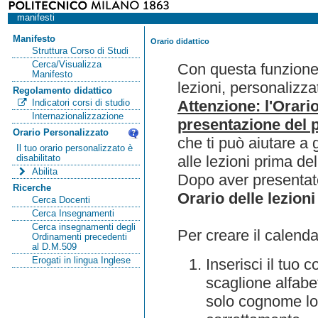
manifesti
Manifesto
Orario didattico
Struttura Corso di Studi
Cerca/Visualizza
Con questa funzione 
Manifesto
lezioni, personalizza
Regolamento didattico
Attenzione: l'Orari
Indicatori corsi di studio
Internazionalizzazione
presentazione del p
Orario Personalizzato
che ti può aiutare a 
Il tuo orario personalizzato è
alle lezioni prima de
disabilitato
Abilita
Dopo aver presentato
Ricerche
Orario delle lezioni
Cerca Docenti
Cerca Insegnamenti
Cerca insegnamenti degli
Per creare il calenda
Ordinamenti precedenti
al D.M.509
Erogati in lingua Inglese
Inserisci il tuo
scaglione alfabet
solo cognome lo