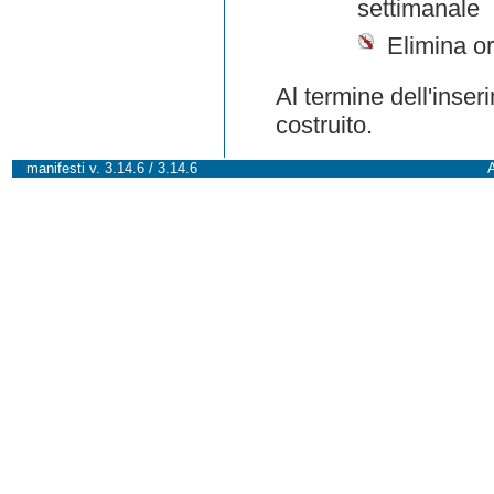
settimanale
Elimina or
Al termine dell'inser
costruito.
manifesti v. 3.14.6 / 3.14.6
A