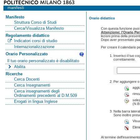
manifesti
Manifesto
Orario didattico
Struttura Corso di Studi
Cerca/Visualizza Manifesto
Con questa funzione puoi c
Attenzione: l'Orario Pe
Regolamento didattico
lezioni prima della presen
Dopo aver presentato pian
Indicatori corsi di studio
Internazionalizzazione
Per creare il calendario p
Orario Personalizzato
Inserisci il tuo 
correttamente.
Il tuo orario personalizzato è disabilitato
Abilita
Ricerche
Cerca Docenti
Per aggiungere o 
Cerca Insegnamenti
aggi
Cerca insegnamenti degli
rimo
Ordinamenti precedenti al D.M.509
selez
Erogati in lingua Inglese
(N.B:
Nella barra lateral
Sono inoltre pres
Visua
Elimi
Al termine dell'inserimento