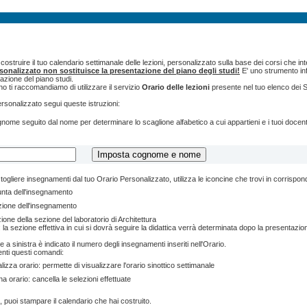
ostruire il tuo calendario settimanale delle lezioni, personalizzato sulla base dei corsi che int
rsonalizzato non sostituisce la presentazione del piano degli studi!
E' uno strumento inf
tazione del piano studi.
o ti raccomandiamo di utilizzare il servizio
Orario delle lezioni
presente nel tuo elenco dei S
ersonalizzato segui queste istruzioni:
cognome seguito dal nome per determinare lo scaglione alfabetico a cui appartieni e i tuoi doce
togliere insegnamenti dal tuo Orario Personalizzato, utilizza le iconcine che trovi in corrispo
unta dell'insegnamento
zione dell'insegnamento
ione della sezione del laboratorio di Architettura
 la sezione effettiva in cui si dovrà seguire la didattica verrà determinata dopo la presentazion
e a sinistra è indicato il numero degli insegnamenti inseriti nell'Orario.
enti questi comandi:
lizza orario: permette di visualizzare l'orario sinottico settimanale
na orario: cancella le selezioni effettuate
, puoi stampare il calendario che hai costruito.