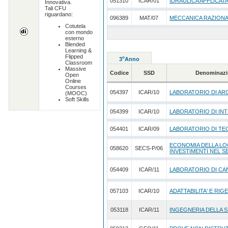
051310
ICAR/01
IDRAULICA APPLICAT
Innovativa.
Tali CFU
riguardano:
096389
MAT/07
MECCANICA RAZION
Cotutela
con mondo
esterno
Blended
Learning &
Flipped
o
3
Anno
Classroom
Massive
Codice
SSD
Denominazi
Open
Online
Courses
054397
ICAR/10
LABORATORIO DI AR
(MOOC)
Soft Skills
054399
ICAR/10
LABORATORIO DI INT
054401
ICAR/09
LABORATORIO DI TE
ECONOMIA DELLA LO
058620
SECS-P/06
INVESTIMENTI NEL 
054409
ICAR/11
LABORATORIO DI CA
057103
ICAR/10
ADATTABILITA' E RIG
053118
ICAR/11
INGEGNERIA DELLA 