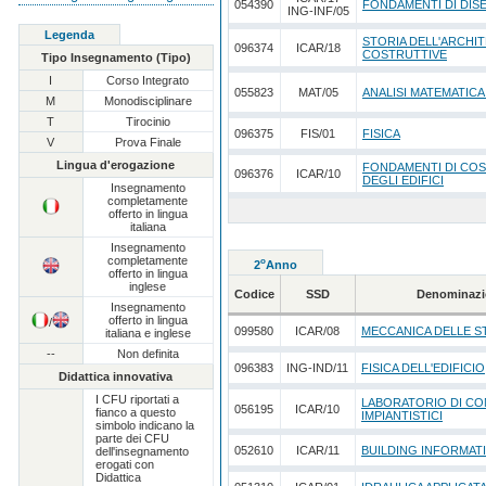
054390
FONDAMENTI DI DI
ING-INF/05
Legenda
STORIA DELL'ARCHI
096374
ICAR/18
COSTRUTTIVE
Tipo Insegnamento (Tipo)
I
Corso Integrato
055823
MAT/05
ANALISI MATEMATICA
M
Monodisciplinare
T
Tirocinio
096375
FIS/01
FISICA
V
Prova Finale
Lingua d'erogazione
FONDAMENTI DI CO
096376
ICAR/10
DEGLI EDIFICI
Insegnamento
completamente
offerto in lingua
italiana
Insegnamento
completamente
o
2
Anno
offerto in lingua
inglese
Codice
SSD
Denominazi
Insegnamento
offerto in lingua
/
099580
ICAR/08
MECCANICA DELLE 
italiana e inglese
--
Non definita
096383
ING-IND/11
FISICA DELL'EDIFICIO
Didattica innovativa
I CFU riportati a
LABORATORIO DI COM
056195
ICAR/10
fianco a questo
IMPIANTISTICI
simbolo indicano la
parte dei CFU
052610
ICAR/11
BUILDING INFORMAT
dell'insegnamento
erogati con
Didattica