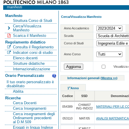
manifesti
Manifesto
Cerca/Visualizza Manifesto
Struttura Corso di Studi
Cerca/Visualizza
Anno Accademico
Manifesto
Scarica il Manifesto
Scuola
Regolamento didattico
Corso di Studi
Consulta il Regolamento
Indicatori corsi di studio
Anno Corso
Elenco docenti
Strutture didattiche
Visualizza o
Internazionalizzazione
Orario Personalizzato
Informazioni generali
(
Mostra >>
)
Il tuo orario personalizzato è
disabilitato
o
1
Anno
Abilita
Codice
SSD
Denominazi
Ricerche
Cerca Docenti
CHIM/07
054389
MATERIALI PER LE C
Cerca Insegnamenti
ING-IND/22
Cerca insegnamenti degli
Ordinamenti precedenti
053110
MAT/05
ANALISI MATEMATICA
al D.M.509
Erogati in lingua Inglese
ICAR/17