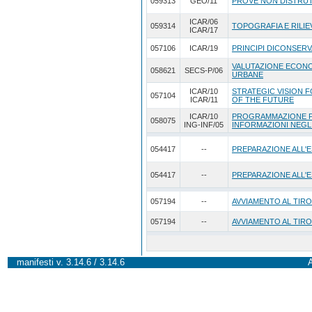
059313
GEO/11
PROVE NON DISTRUT
ICAR/06
059314
TOPOGRAFIA E RILIE
ICAR/17
057106
ICAR/19
PRINCIPI DICONSERV
VALUTAZIONE ECONO
058621
SECS-P/06
URBANE
ICAR/10
STRATEGIC VISION 
057104
ICAR/11
OF THE FUTURE
ICAR/10
PROGRAMMAZIONE P
058075
ING-INF/05
INFORMAZIONI NEGL
054417
--
PREPARAZIONE ALL'E
054417
--
PREPARAZIONE ALL'E
057194
--
AVVIAMENTO AL TIRO
057194
--
AVVIAMENTO AL TIRO
manifesti v. 3.14.6 / 3.14.6
A