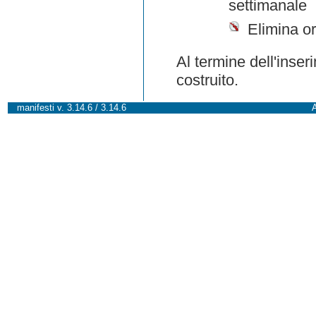
settimanale
Elimina or
Al termine dell'inser
costruito.
manifesti v. 3.14.6 / 3.14.6
A