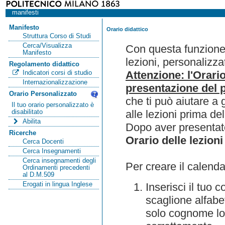
manifesti
Manifesto
Orario didattico
Struttura Corso di Studi
Cerca/Visualizza
Con questa funzione 
Manifesto
lezioni, personalizza
Regolamento didattico
Attenzione: l'Orari
Indicatori corsi di studio
Internazionalizzazione
presentazione del p
Orario Personalizzato
che ti può aiutare a 
Il tuo orario personalizzato è
alle lezioni prima de
disabilitato
Abilita
Dopo aver presentato
Ricerche
Orario delle lezioni
Cerca Docenti
Cerca Insegnamenti
Cerca insegnamenti degli
Per creare il calenda
Ordinamenti precedenti
al D.M.509
Erogati in lingua Inglese
Inserisci il tuo
scaglione alfabet
solo cognome lo