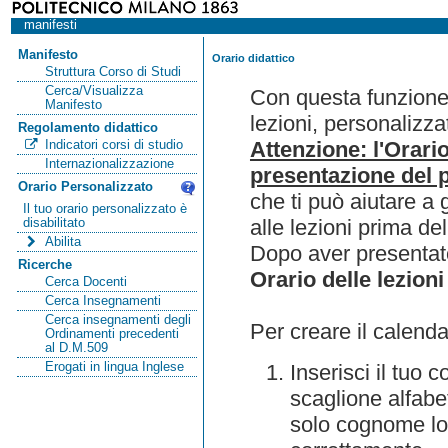
manifesti
Manifesto
Orario didattico
Struttura Corso di Studi
Cerca/Visualizza
Con questa funzione 
Manifesto
lezioni, personalizza
Regolamento didattico
Attenzione: l'Orari
Indicatori corsi di studio
Internazionalizzazione
presentazione del p
Orario Personalizzato
che ti può aiutare a 
Il tuo orario personalizzato è
alle lezioni prima de
disabilitato
Abilita
Dopo aver presentato
Ricerche
Orario delle lezioni
Cerca Docenti
Cerca Insegnamenti
Cerca insegnamenti degli
Per creare il calenda
Ordinamenti precedenti
al D.M.509
Erogati in lingua Inglese
Inserisci il tuo
scaglione alfabet
solo cognome lo