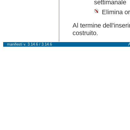
settimanale
Elimina or
Al termine dell'inser
costruito.
manifesti v. 3.14.6 / 3.14.6
A