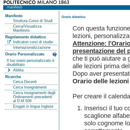
manifesti
Manifesto
Orario didattico
Struttura Corso di Studi
Cerca/Visualizza
Con questa funzione 
Manifesto
lezioni, personalizza
Regolamento didattico
Attenzione: l'Orari
Indicatori corsi di studio
Internazionalizzazione
presentazione del p
Orario Personalizzato
che ti può aiutare a 
Il tuo orario personalizzato è
alle lezioni prima de
disabilitato
Abilita
Dopo aver presentato
Ricerche
Orario delle lezioni
Cerca Docenti
Cerca Insegnamenti
Cerca insegnamenti degli
Per creare il calenda
Ordinamenti precedenti
al D.M.509
Erogati in lingua Inglese
Inserisci il tuo
scaglione alfabet
solo cognome lo