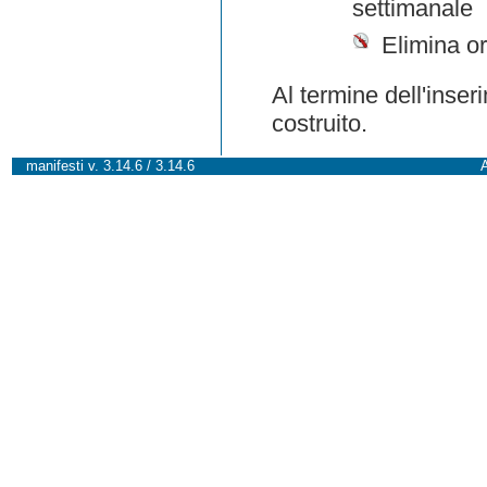
settimanale
Elimina or
Al termine dell'inser
costruito.
manifesti v. 3.14.6 / 3.14.6
A