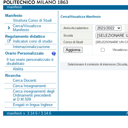
manifesti
Manifesto
Cerca/Visualizza Manifesto
Struttura Corso di Studi
Cerca/Visualizza
Anno Accademico
Manifesto
Scuola
Regolamento didattico
Indicatori corsi di studio
Corso di Studi
[SELEZIONARE UN C
Internazionalizzazione
Visualizza o
Orario Personalizzato
Il tuo orario personalizzato è
disabilitato
Selezionare il contesto di interesse (Scuol
Abilita
Ricerche
Cerca Docenti
Cerca Insegnamenti
Cerca insegnamenti degli
Ordinamenti precedenti
al D.M.509
Erogati in lingua Inglese
manifesti v. 3.14.6 / 3.14.6
A