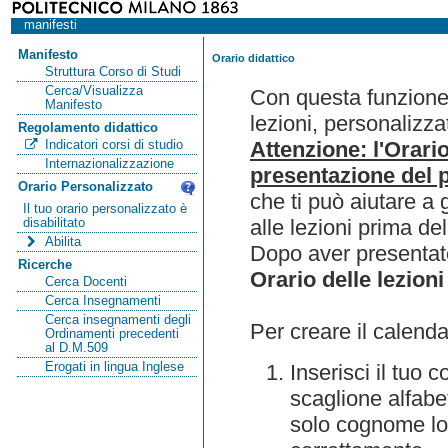
manifesti
Manifesto
Orario didattico
Struttura Corso di Studi
Cerca/Visualizza
Con questa funzione 
Manifesto
lezioni, personalizza
Regolamento didattico
Attenzione: l'Orari
Indicatori corsi di studio
Internazionalizzazione
presentazione del p
Orario Personalizzato
che ti può aiutare a 
Il tuo orario personalizzato è
alle lezioni prima de
disabilitato
Abilita
Dopo aver presentato
Ricerche
Orario delle lezioni
Cerca Docenti
Cerca Insegnamenti
Cerca insegnamenti degli
Per creare il calenda
Ordinamenti precedenti
al D.M.509
Erogati in lingua Inglese
Inserisci il tuo
scaglione alfabet
solo cognome lo