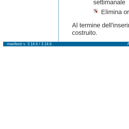
settimanale
Elimina or
Al termine dell'inser
costruito.
manifesti v. 3.14.6 / 3.14.6
A