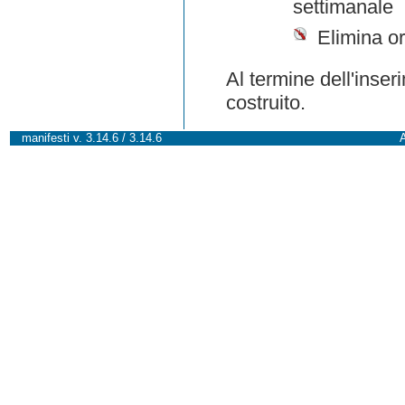
settimanale
Elimina or
Al termine dell'inser
costruito.
manifesti v. 3.14.6 / 3.14.6
A