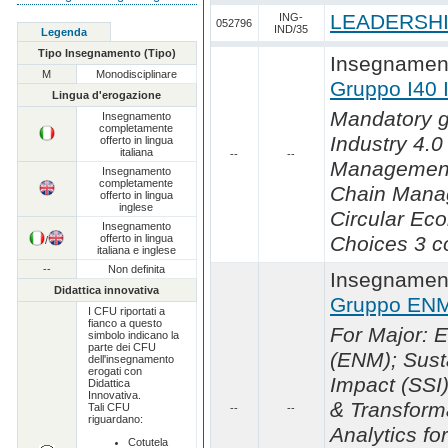
LEADERSHI
ING-
052796
IND/35
Legenda
Tipo Insegnamento (Tipo)
Insegnament
M
Monodisciplinare
Gruppo I40 
Lingua d'erogazione
Mandatory g
Insegnamento
completamente
Industry 4.0 
offerto in lingua
italiana
--
--
Management
Insegnamento
completamente
Chain Mana
offerto in lingua
inglese
Circular Ec
Insegnamento
offerto in lingua
Choices 3 co
/
italiana e inglese
--
Non definita
Insegnament
Didattica innovativa
Gruppo ENM
I CFU riportati a
fianco a questo
For Major:
simbolo indicano la
parte dei CFU
(ENM); Susta
dell'insegnamento
erogati con
Impact (SSI
Didattica
Innovativa.
& Transform
Tali CFU
--
--
riguardano:
Analytics fo
Cotutela