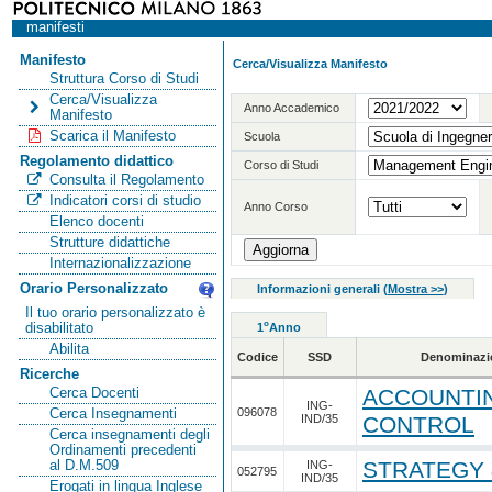
manifesti
Manifesto
Cerca/Visualizza Manifesto
Struttura Corso di Studi
Cerca/Visualizza
Anno Accademico
Manifesto
Scarica il Manifesto
Scuola
Regolamento didattico
Corso di Studi
Consulta il Regolamento
Indicatori corsi di studio
Anno Corso
Elenco docenti
Strutture didattiche
Internazionalizzazione
Orario Personalizzato
Informazioni generali
(
Mostra >>
)
Il tuo orario personalizzato è
o
disabilitato
1
Anno
Abilita
Codice
SSD
Denominazi
Ricerche
ACCOUNTIN
Cerca Docenti
ING-
096078
Cerca Insegnamenti
IND/35
CONTROL
Cerca insegnamenti degli
Ordinamenti precedenti
STRATEGY 
al D.M.509
ING-
052795
IND/35
Erogati in lingua Inglese