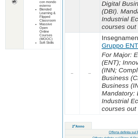
con mondo
Digital Busi
esterno
Blended
(DBI). Mand
Learning &
Flipped
Industrial 
Classroom
Massive
courses out 
Open
Online
Courses
Insegnament
(MOOC)
Soft Skills
Gruppo ENT
For Major: 
(ENT); Inno
(INN; Compl
--
--
Business (CP
Business (IN
Mandatory: 
Industrial 
courses out 
o
2
Anno
Offerta definita s