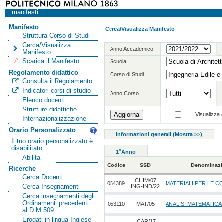
manifesti
Manifesto
Cerca/Visualizza Manifesto
Struttura Corso di Studi
Cerca/Visualizza
Anno Accademico
Manifesto
Scarica il Manifesto
Scuola
Regolamento didattico
Corso di Studi
Consulta il Regolamento
Indicatori corsi di studio
Anno Corso
Elenco docenti
Strutture didattiche
Visualizza o
Internazionalizzazione
Orario Personalizzato
Informazioni generali
(
Mostra >>
)
Il tuo orario personalizzato è
disabilitato
o
1
Anno
Abilita
Codice
SSD
Denominazi
Ricerche
Cerca Docenti
CHIM/07
054389
MATERIALI PER LE C
Cerca Insegnamenti
ING-IND/22
Cerca insegnamenti degli
Ordinamenti precedenti
053110
MAT/05
ANALISI MATEMATICA
al D.M.509
Erogati in lingua Inglese
ICAR/17