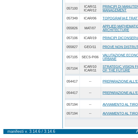
ICAR/11
PRINCIPI DI MANUTEN
057100
ICAR/12
MANAGEMENT
057349
ICAR/06
TOPOGRAFIA E TRAT
APPLIED MATHEMATI
055826
MAT/07
ARCHITECTURE
057106
ICAR/19
PRINCIPI DICONSERV
055827
GEO/11
PROVE NON DISTRUT
VALUTAZIONE ECONO
057105
SECS-P/06
URBANE
ICAR/10
STRATEGIC VISION 
057104
ICAR/11
OF THE FUTURE
054417
--
PREPARAZIONE ALL'E
054417
--
PREPARAZIONE ALL'E
057194
--
AVVIAMENTO AL TIRO
057194
--
AVVIAMENTO AL TIRO
manifesti v. 3.14.6 / 3.14.6
A