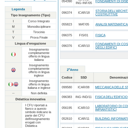
054390
FONDAMENTI DI DI
ING-INF/05
Legenda
STORIA DELL'ARCHI
096374
ICAR/18
COSTRUTTIVE
Tipo Insegnamento (Tipo)
I
Corso Integrato
055823
MAT/05
ANALISI MATEMATICA
M
Monodisciplinare
T
Tirocinio
096375
FIS/01
FISICA
V
Prova Finale
Lingua d'erogazione
FONDAMENTI DI CO
096376
ICAR/10
DEGLI EDIFICI
Insegnamento
completamente
offerto in lingua
italiana
Insegnamento
completamente
o
2
Anno
offerto in lingua
inglese
Codice
SSD
Denominazi
Insegnamento
offerto in lingua
/
099580
ICAR/08
MECCANICA DELLE 
italiana e inglese
--
Non definita
096383
ING-IND/11
FISICA DELL'EDIFICIO
Didattica innovativa
I CFU riportati a
LABORATORIO DI COM
056195
ICAR/10
fianco a questo
IMPIANTISTICI
simbolo indicano la
parte dei CFU
052610
ICAR/11
BUILDING INFORMAT
dell'insegnamento
erogati con
Didattica