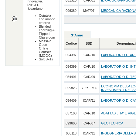
051310
ICAR/01
IDRAULICA APPLICAT
Innovativa.
Tali CFU
riguardano:
096389
MAT/07
MECCANICA RAZION
Cotutela
con mondo
esterno
Blended
Learning &
Flipped
o
3
Anno
Classroom
Massive
Codice
SSD
Denominazi
Open
Online
Courses
054397
ICAR/10
LABORATORIO DI AR
(MOOC)
Soft Skills
054399
ICAR/10
LABORATORIO DI INT
054401
ICAR/09
LABORATORIO DI TE
ECONOMIA DELLA LO
055825
SECS-P/06
INVESTIMENTI NEL 
054409
ICAR/11
LABORATORIO DI CA
057103
ICAR/10
ADATTABILITA' E RIG
099600
ICAR/07
GEOTECNICA
053118
ICAR/11
INGEGNERIA DELLA 