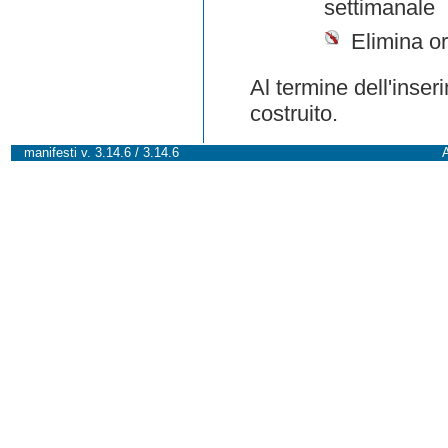
settimanale
Elimina or
Al termine dell'inser
costruito.
manifesti v. 3.14.6 / 3.14.6
A