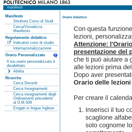
manifesti
Manifesto
Orario didattico
Struttura Corso di Studi
Cerca/Visualizza
Con questa funzione 
Manifesto
lezioni, personalizza
Regolamento didattico
Attenzione: l'Orari
Indicatori corsi di studio
Internazionalizzazione
presentazione del p
Orario Personalizzato
che ti può aiutare a 
Il tuo orario personalizzato è
alle lezioni prima de
disabilitato
Abilita
Dopo aver presentato
Ricerche
Orario delle lezioni
Cerca Docenti
Cerca Insegnamenti
Cerca insegnamenti degli
Per creare il calenda
Ordinamenti precedenti
al D.M.509
Erogati in lingua Inglese
Inserisci il tuo
scaglione alfabet
solo cognome lo